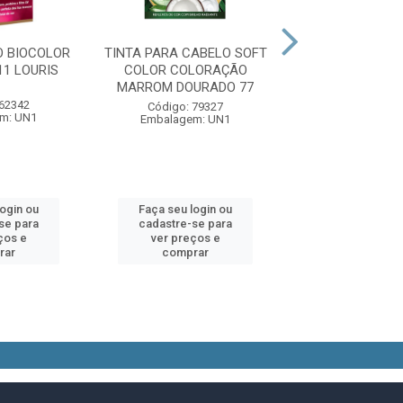
O BIOCOLOR
TINTA PARA CABELO SOFT
TINTA PARA CAB
.11 LOURIS
COLOR COLORAÇÃO
COLOR COLO
MARROM DOURADO 77
BOURDEX PROFU
 62342
Código: 79327
Código: 79
m: UN1
Embalagem: UN1
Embalagem:
login ou
Faça seu login ou
Faça seu log
se para
cadastre-se para
cadastre-se 
ços e
ver preços e
ver preços
rar
comprar
comprar