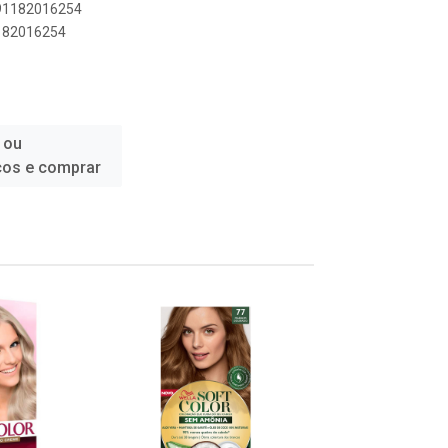
891182016254
1182016254
 ou
ços e comprar