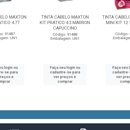
BELO MAXTON
TINTA CABELO MAXTON
TINTA CABEL
ATICO 4.77
KIT PRATICO 4.3 MARRON
MINI KIT 12
CAPUCCINO
o: 91487
Código:
Código: 91488
agem: UN1
Embalage
Embalagem: UN1
u login ou
Faça seu login ou
Faça seu 
re-se para
cadastre-se para
cadastre-
preços e
ver preços e
ver pre
mprar
comprar
comp