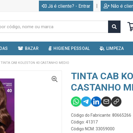
|
Já é cliente? - Entrar
Não é clie
IDAS
BAZAR
HIGIENE PESSOAL
LIMPEZA
TINTA CAB KOLESTON 40 CASTANHO MEDIO
TINTA CAB K
CASTANHO M
Código do Fabricante: 80665266
Código: 41317
Código NCM: 33059000