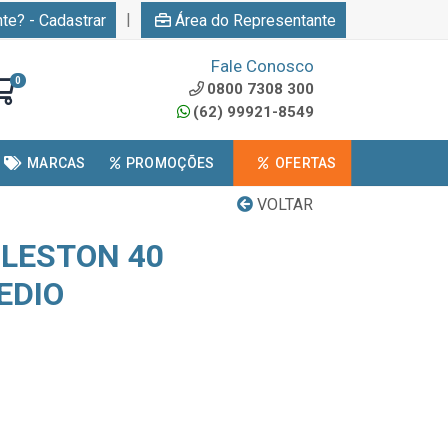
|
nte? - Cadastrar
Área do Representante
Fale Conosco
0
0800 7308 300
(62) 99921-8549
MARCAS
PROMOÇÕES
OFERTAS
VOLTAR
OLESTON 40
EDIO