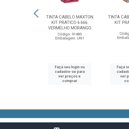
ARA CABELO SOFT
TINTA CABELO MAXTON
TINTA CA
R COLORAÇÃO
KIT PRATICO 6.666
KIT PR
X PROFUNDO 366
VERMELHO MORANGO
Códig
digo: 79330
Código: 91485
Embal
alagem: UN1
Embalagem: UN1
 seu login ou
Faça seu login ou
Faça se
astre-se para
cadastre-se para
cadast
er preços e
ver preços e
ver 
comprar
comprar
co