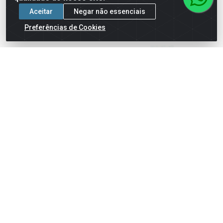
Aceitar
Negar não essenciais
Preferências de Cookies
BALA FINI TUBES MORANGO
BALA FINI TUBES MORANGO
CITRICOS 15G
CB 15GR
Código: 74005
Código: 74004
Embalagem: UN1
Embalagem: UN1
Faça seu login ou
Faça seu login ou
cadastre-se para
cadastre-se para