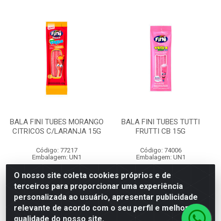
BALA FINI TUBES MORANGO
BALA FINI TUBES TUTTI
CITRICOS C/LARANJA 15G
FRUTTI CB 15G
Código: 77217
Código: 74006
Embalagem: UN1
Embalagem: UN1
O nosso site coleta cookies próprios e de
terceiros para proporcionar uma experiência
Faça seu login ou
Faça seu login ou
personalizada ao usuário, apresentar publicidade
cadastre-se para
cadastre-se para
ver preços e
ver preços e
relevante de acordo com o seu perfil e melhorar a
comprar
comprar
qualidade do nosso site.