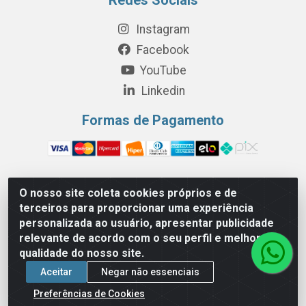
Redes Sociais
Instagram
Facebook
YouTube
Linkedin
Formas de Pagamento
O nosso site coleta cookies próprios e de
Perola Distribuição e Logística S/A - Av. Anhanguera km 24 N°
terceiros para proporcionar uma experiência
200 Bloco 12-A -Jardim Jaraguá, São Paulo/SP - Cep 05.275-
personalizada ao usuário, apresentar publicidade
000 - CNPJ 06.204.131/0001-77
relevante de acordo com o seu perfil e melhorar a
qualidade do nosso site.
Aceitar
Negar não essenciais
Preferências de Cookies