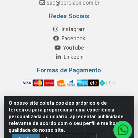
sac@perolaon.com.br
Redes Sociais
Instagram
Facebook
YouTube
Linkedin
Formas de Pagamento
O nosso site coleta cookies próprios e de
Perola Distribuição e Logística S/A - Av. Anhanguera km 24 N°
terceiros para proporcionar uma experiência
200 Bloco 12-A -Jardim Jaraguá, São Paulo/SP - Cep 05.275-
personalizada ao usuário, apresentar publicidade
000 - CNPJ 06.204.131/0001-77
relevante de acordo com o seu perfil e melhorar a
qualidade do nosso site.