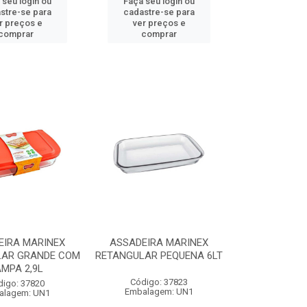
 seu login ou
Faça seu login ou
stre-se para
cadastre-se para
r preços e
ver preços e
comprar
comprar
EIRA MARINEX
ASSADEIRA MARINEX
LAR GRANDE COM
RETANGULAR PEQUENA 6LT
MPA 2,9L
Código: 37823
digo: 37820
Embalagem: UN1
alagem: UN1