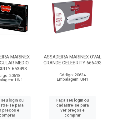
EIRA MARINEX
ASSADEIRA MARINEX OVAL
GULAR MEDIO
GRANDE CELEBRITY 666493
RITY 653493
Código: 20634
digo: 20618
Embalagem: UN1
alagem: UN1
 seu login ou
Faça seu login ou
stre-se para
cadastre-se para
r preços e
ver preços e
comprar
comprar