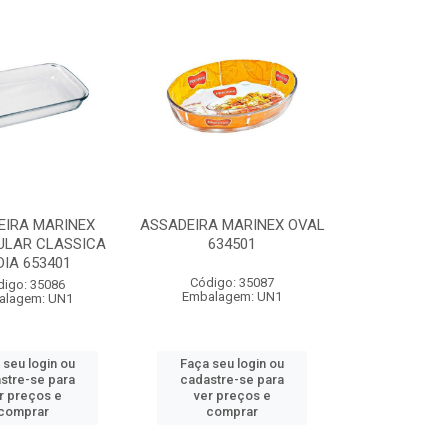
EIRA MARINEX
ASSADEIRA MARINEX OVAL
ULAR CLASSICA
634501
IA 653401
Código: 35087
digo: 35086
Embalagem: UN1
alagem: UN1
 seu login ou
Faça seu login ou
stre-se para
cadastre-se para
r preços e
ver preços e
comprar
comprar