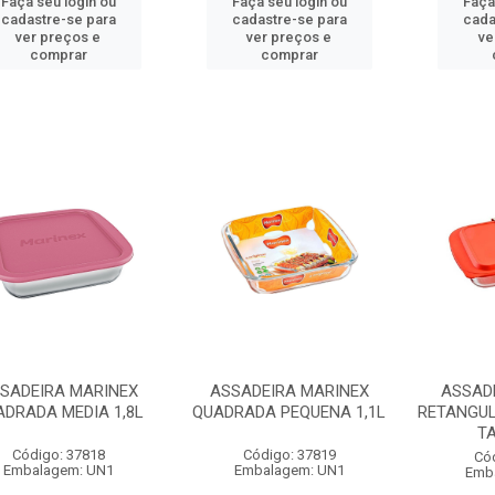
Faça seu login ou
Faça seu login ou
Faça
cadastre-se para
cadastre-se para
cada
ver preços e
ver preços e
ve
comprar
comprar
SADEIRA MARINEX
ASSADEIRA MARINEX
ASSAD
DRADA MEDIA 1,8L
QUADRADA PEQUENA 1,1L
RETANGU
TA
Código: 37818
Código: 37819
Có
Embalagem: UN1
Embalagem: UN1
Emb