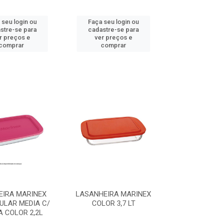
 seu login ou
Faça seu login ou
stre-se para
cadastre-se para
r preços e
ver preços e
comprar
comprar
EIRA MARINEX
LASANHEIRA MARINEX
ULAR MEDIA C/
COLOR 3,7 LT
 COLOR 2,2L