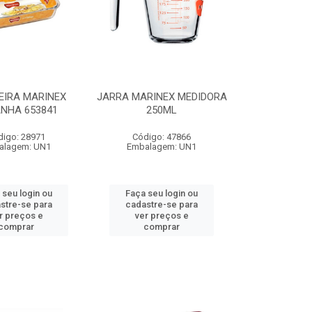
EIRA MARINEX
JARRA MARINEX MEDIDORA
NHA 653841
250ML
digo: 28971
Código: 47866
alagem: UN1
Embalagem: UN1
 seu login ou
Faça seu login ou
stre-se para
cadastre-se para
r preços e
ver preços e
comprar
comprar