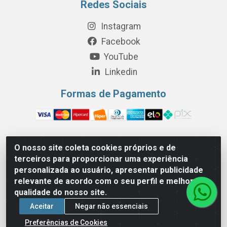
Redes Sociais
Instagram
Facebook
YouTube
Linkedin
Formas de Pagamento
O nosso site coleta cookies próprios e de
Perola Distribuição e Logística S/A - Av. Anhanguera km 24 N°
terceiros para proporcionar uma experiência
200 Bloco 12-A -Jardim Jaraguá, São Paulo/SP - Cep 05.275-
personalizada ao usuário, apresentar publicidade
000 - CNPJ 06.204.131/0001-77
relevante de acordo com o seu perfil e melhorar a
qualidade do nosso site.
Aceitar
Negar não essenciais
Preferências de Cookies