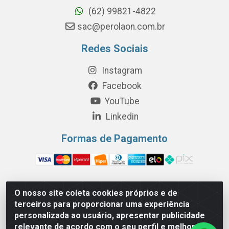
(62) 99821-4822
sac@perolaon.com.br
Redes Sociais
Instagram
Facebook
YouTube
Linkedin
Formas de Pagamento
O nosso site coleta cookies próprios e de
Perola Distribuição e Logística S/A - Av. Anhanguera km 24 N°
terceiros para proporcionar uma experiência
200 Bloco 12-A -Jardim Jaraguá, São Paulo/SP - Cep 05.275-
personalizada ao usuário, apresentar publicidade
000 - CNPJ 06.204.131/0001-77
relevante de acordo com o seu perfil e melhorar a