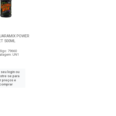
GUARAMIX POWER
ET 500ML
digo: 79660
alagem: UN1
 seu login ou
stre-se para
r preços e
comprar