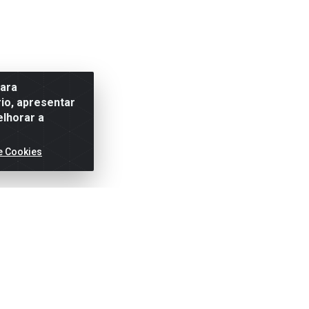
para
io, apresentar
elhorar a
e Cookies