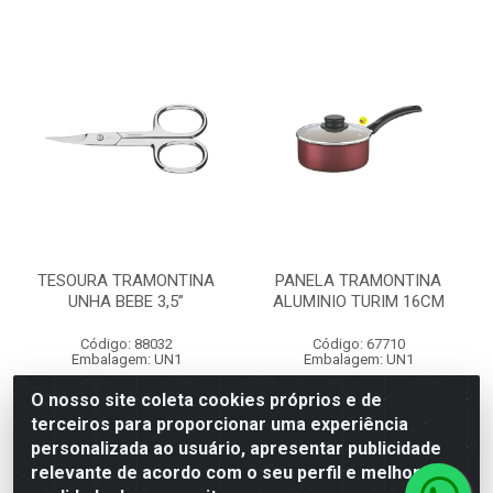
TESOURA TRAMONTINA
PANELA TRAMONTINA
UNHA BEBE 3,5”
ALUMINIO TURIM 16CM
Código: 88032
Código: 67710
Embalagem: UN1
Embalagem: UN1
O nosso site coleta cookies próprios e de
terceiros para proporcionar uma experiência
Faça seu login ou
Faça seu login ou
personalizada ao usuário, apresentar publicidade
cadastre-se para
cadastre-se para
ver preços e
ver preços e
relevante de acordo com o seu perfil e melhorar a
comprar
comprar