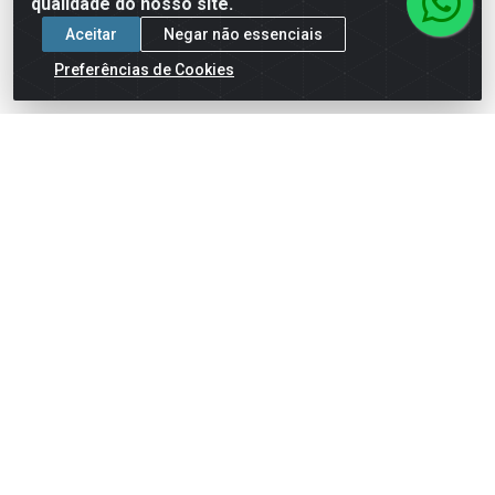
qualidade do nosso site.
Aceitar
Negar não essenciais
Preferências de Cookies
CACAROLA TRAMONTINA
FACA MESA TRAMONTINA
ALUMINIO TURIM VERMELHO
CHURRAS INOX LAGUNA
20 CM
Código: 47149
Código: 81084
Embalagem: CT12
Embalagem: UN1
Faça seu login ou
Faça seu login ou