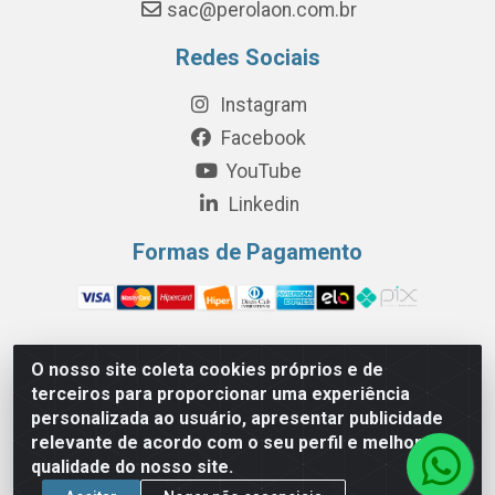
sac@perolaon.com.br
Redes Sociais
Instagram
Facebook
YouTube
Linkedin
Formas de Pagamento
O nosso site coleta cookies próprios e de
Perola Distribuição e Logística S/A - Av. Anhanguera km 24 N°
terceiros para proporcionar uma experiência
200 Bloco 12-A -Jardim Jaraguá, São Paulo/SP - Cep 05.275-
personalizada ao usuário, apresentar publicidade
000 - CNPJ 06.204.131/0001-77
relevante de acordo com o seu perfil e melhorar a
qualidade do nosso site.