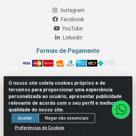
Instagram
Facebook
YouTube
Linkedin
Formas de Pagamento
O nosso site coleta cookies próprios e de
Perola Distribuição e Logística S/A - Av. Anhanguera km 24 N°
terceiros para proporcionar uma experiência
200 Bloco 12-A -Jardim Jaraguá, São Paulo/SP - Cep 05.275-
personalizada ao usuário, apresentar publicidade
000 - CNPJ 06.204.131/0001-77
relevante de acordo com o seu perfil e melhorar a
qualidade do nosso site.
Aceitar
Negar não essenciais
Preferências de Cookies