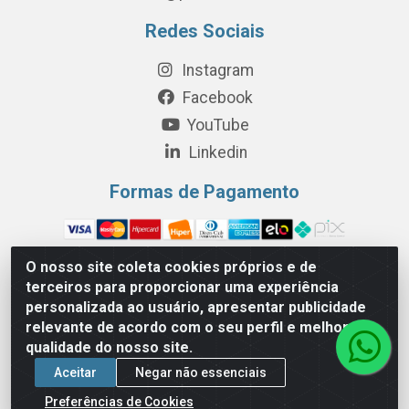
Redes Sociais
Instagram
Facebook
YouTube
Linkedin
Formas de Pagamento
O nosso site coleta cookies próprios e de
terceiros para proporcionar uma experiência
Perola Distribuição e Logística S/A - Av. Anhanguera km 24 N°
personalizada ao usuário, apresentar publicidade
200 Bloco 12-A -Jardim Jaraguá, São Paulo/SP - Cep 05.275-
relevante de acordo com o seu perfil e melhorar a
000 - CNPJ 06.204.131/0001-77
qualidade do nosso site.
Aceitar
Negar não essenciais
Preferências de Cookies