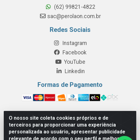
(62) 99821-4822
sac@perolaon.com.br
Redes Sociais
Instagram
Facebook
YouTube
Linkedin
Formas de Pagamento
O nosso site coleta cookies próprios e de
Perola Distribuição e Logística S/A - Av. Anhanguera km 24 N°
terceiros para proporcionar uma experiência
200 Bloco 12-A -Jardim Jaraguá, São Paulo/SP - Cep 05.275-
personalizada ao usuário, apresentar publicidade
000 - CNPJ 06.204.131/0001-77
relevante de acordo com o seu perfil e melhorar a