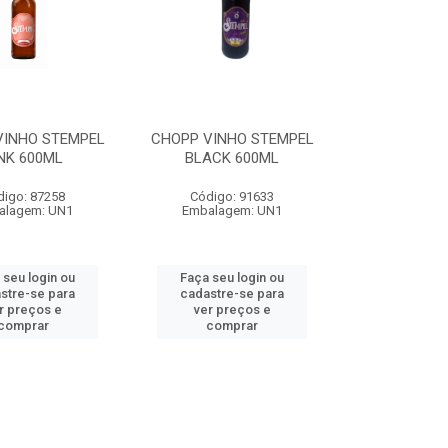
VINHO STEMPEL
CHOPP VINHO STEMPEL
NK 600ML
BLACK 600ML
digo: 87258
Código: 91633
alagem: UN1
Embalagem: UN1
 seu login ou
Faça seu login ou
stre-se para
cadastre-se para
r preços e
ver preços e
comprar
comprar