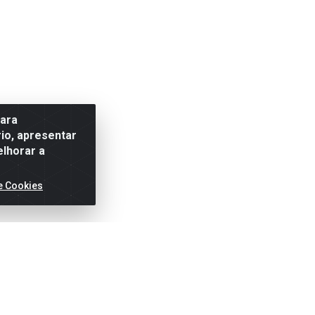
para
io, apresentar
elhorar a
e Cookies