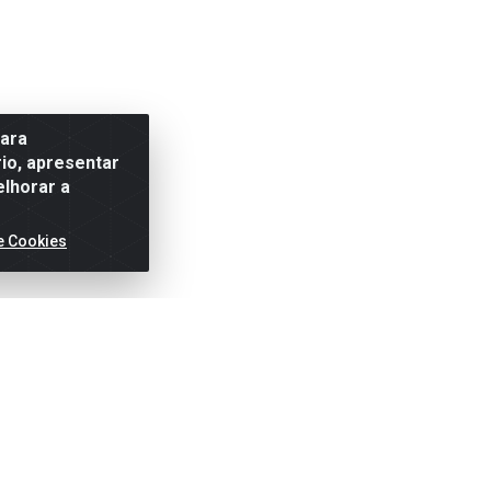
para
io, apresentar
elhorar a
e Cookies