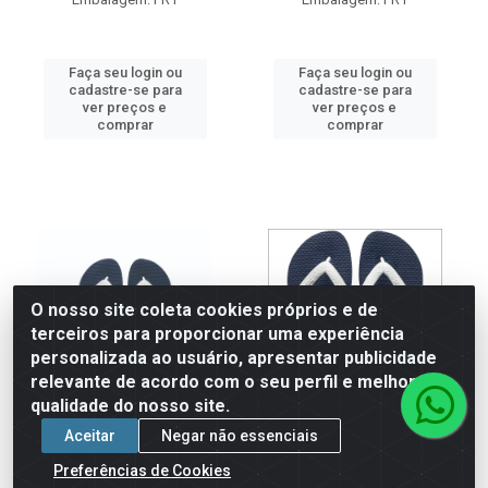
Faça seu login ou
Faça seu login ou
cadastre-se para
cadastre-se para
ver preços e
ver preços e
comprar
comprar
O nosso site coleta cookies próprios e de
terceiros para proporcionar uma experiência
personalizada ao usuário, apresentar publicidade
relevante de acordo com o seu perfil e melhorar a
qualidade do nosso site.
Aceitar
Negar não essenciais
SAND HAV COLOR MIX
SANDALIA HAVAIANA
Preferências de Cookies
MARINHO/BCO 33/34
COLOR MIX