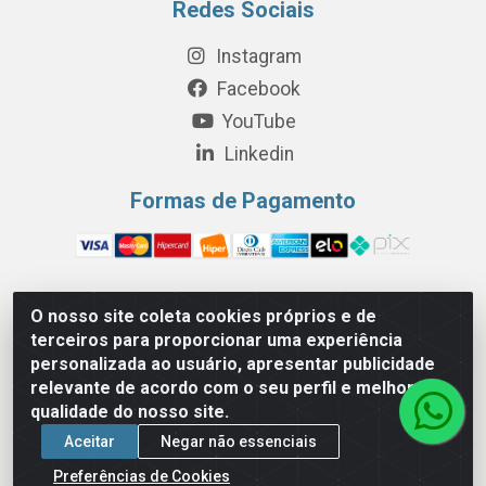
Redes Sociais
Instagram
Facebook
YouTube
Linkedin
Formas de Pagamento
O nosso site coleta cookies próprios e de
Perola Distribuição e Logística S/A - Av. Anhanguera km 24 N°
terceiros para proporcionar uma experiência
200 Bloco 12-A -Jardim Jaraguá, São Paulo/SP - Cep 05.275-
personalizada ao usuário, apresentar publicidade
000 - CNPJ 06.204.131/0001-77
relevante de acordo com o seu perfil e melhorar a
qualidade do nosso site.
Aceitar
Negar não essenciais
Preferências de Cookies