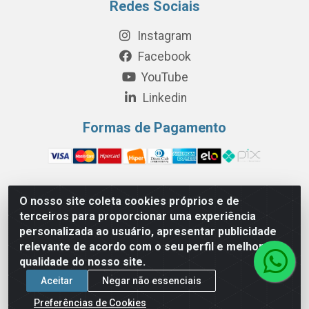
Redes Sociais
Instagram
Facebook
YouTube
Linkedin
Formas de Pagamento
O nosso site coleta cookies próprios e de
Perola Distribuição e Logística S/A - Av. Anhanguera km 24 N°
terceiros para proporcionar uma experiência
200 Bloco 12-A -Jardim Jaraguá, São Paulo/SP - Cep 05.275-
personalizada ao usuário, apresentar publicidade
000 - CNPJ 06.204.131/0001-77
relevante de acordo com o seu perfil e melhorar a
qualidade do nosso site.
Aceitar
Negar não essenciais
Preferências de Cookies