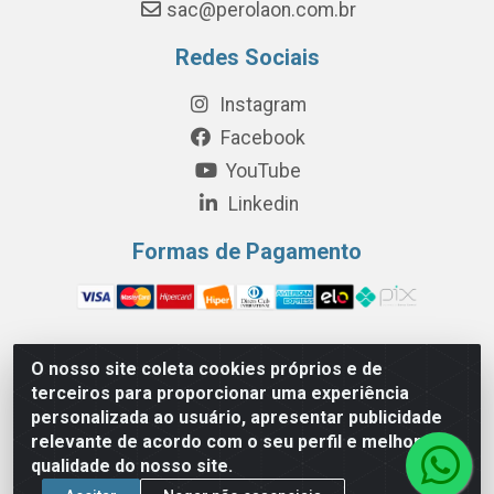
sac@perolaon.com.br
Redes Sociais
Instagram
Facebook
YouTube
Linkedin
Formas de Pagamento
O nosso site coleta cookies próprios e de
Perola Distribuição e Logística S/A - Av. Anhanguera km 24 N°
terceiros para proporcionar uma experiência
200 Bloco 12-A -Jardim Jaraguá, São Paulo/SP - Cep 05.275-
personalizada ao usuário, apresentar publicidade
000 - CNPJ 06.204.131/0001-77
relevante de acordo com o seu perfil e melhorar a
qualidade do nosso site.