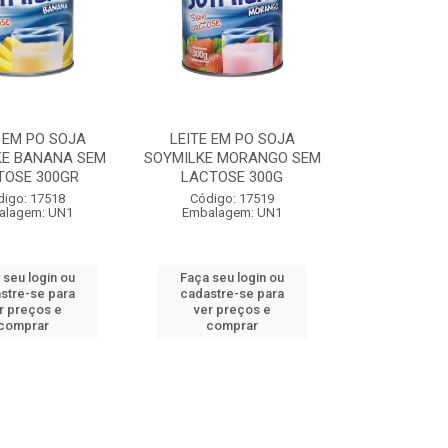
 EM PO SOJA
LEITE EM PO SOJA
KE BANANA SEM
SOYMILKE MORANGO SEM
TOSE 300GR
LACTOSE 300G
digo: 17518
Código: 17519
alagem: UN1
Embalagem: UN1
 seu login ou
Faça seu login ou
stre-se para
cadastre-se para
r preços e
ver preços e
comprar
comprar