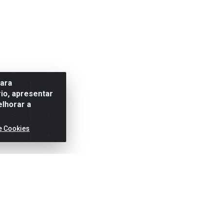
para
io, apresentar
elhorar a
e Cookies