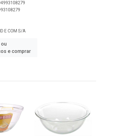
894993108279
4993108279
ND E COM S/A
 ou
ços e comprar