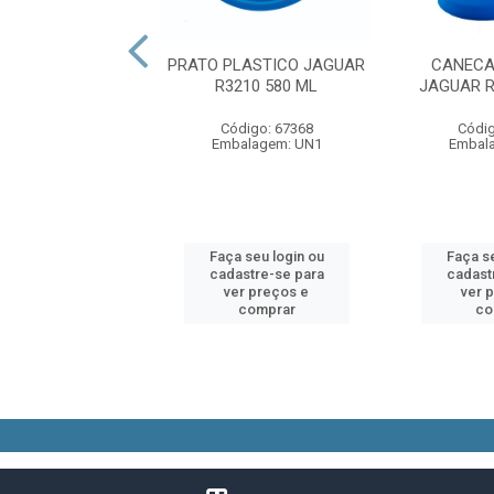
ADIR 2000ML REF
PRATO PLASTICO JAGUAR
CANECA
6719
R3210 580 ML
JAGUAR R
digo: 16097
Código: 67368
Códig
alagem: UN1
Embalagem: UN1
Embal
 seu login ou
Faça seu login ou
Faça se
astre-se para
cadastre-se para
cadast
er preços e
ver preços e
ver 
comprar
comprar
co