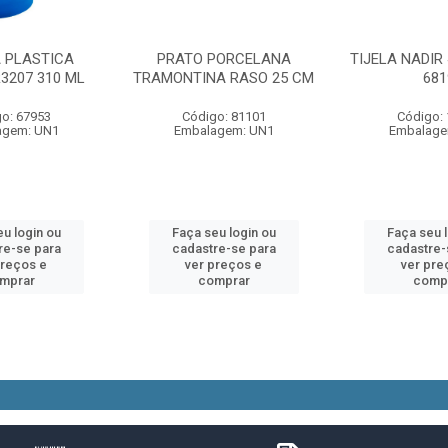
 PLASTICA
PRATO PORCELANA
TIJELA NADIR
3207 310 ML
TRAMONTINA RASO 25 CM
681
o: 67953
Código: 81101
Código:
agem: UN1
Embalagem: UN1
Embalage
u login ou
Faça seu login ou
Faça seu 
re-se para
cadastre-se para
cadastre-
preços e
ver preços e
ver pre
mprar
comprar
comp