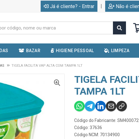
|
Já é cliente? - Entrar
Não é clie
IDAS
BAZAR
HIGIENE PESSOAL
LIMPEZA
LAS
TIGELA FACILITA VAP ALTA COM TAMPA 1LT
TIGELA FACIL
TAMPA 1LT
Código do Fabricante: SM40007
Código: 37636
Código NCM: 70134900