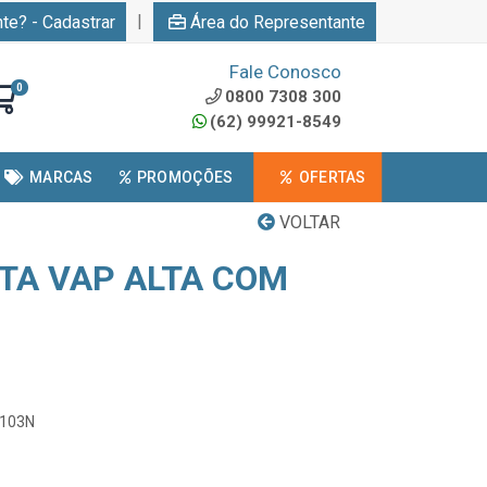
|
nte? - Cadastrar
Área do Representante
Fale Conosco
0
0800 7308 300
(62) 99921-8549
MARCAS
PROMOÇÕES
OFERTAS
VOLTAR
ITA VAP ALTA COM
2103N