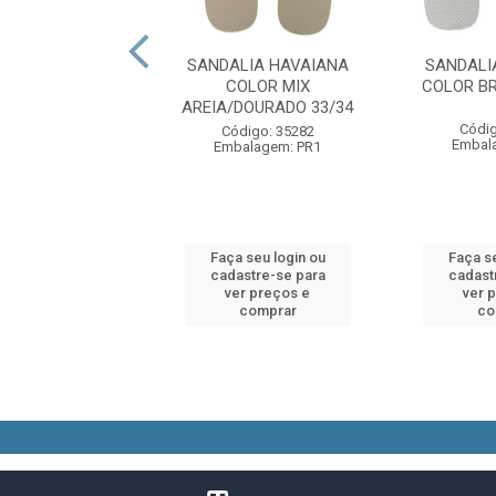
LIA HAVAIANAS
SANDALIA HAVAIANA
SANDALI
LOGOMANIA2
COLOR MIX
COLOR B
O/PRETO 35/36
AREIA/DOURADO 33/34
Códig
digo: 86774
Código: 35282
Embal
alagem: PR1
Embalagem: PR1
 seu login ou
Faça seu login ou
Faça se
astre-se para
cadastre-se para
cadast
er preços e
ver preços e
ver 
comprar
comprar
co