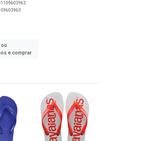
891109603963
1109603963
 ou
ços e comprar