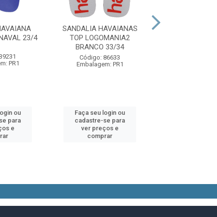
HAVAIANA
SANDALIA HAVAIANAS
SANDALIA HAV
NAVAL 23/4
TOP LOGOMANIA2
TOP LOGOM
BRANCO 33/34
BRANCO/PRETO
 39231
Código: 86633
Código: 86
m: PR1
Embalagem: PR1
Embalagem:
login ou
Faça seu login ou
Faça seu log
se para
cadastre-se para
cadastre-se 
ços e
ver preços e
ver preços
rar
comprar
comprar