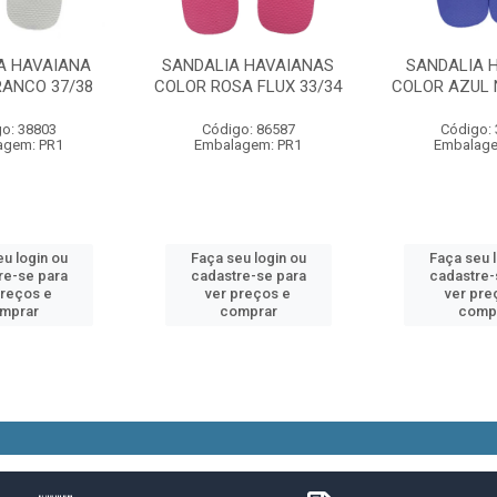
A HAVAIANA
SANDALIA HAVAIANAS
SANDALIA 
RANCO 37/38
COLOR ROSA FLUX 33/34
COLOR AZUL 
o: 38803
Código: 86587
Código:
agem: PR1
Embalagem: PR1
Embalage
u login ou
Faça seu login ou
Faça seu 
re-se para
cadastre-se para
cadastre-
preços e
ver preços e
ver pre
mprar
comprar
comp