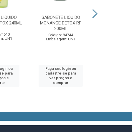
LIQUIDO
SABONETE LIQUIDO
SABONETE LI
TOX 240ML
MONANGE DETOX RF
MONANGE FL
200ML
LAVANDA REFI
 74610
Código: 84744
Código: 84
m: UN1
Embalagem: UN1
Embalagem:
login ou
Faça seu login ou
Faça seu log
se para
cadastre-se para
cadastre-se 
ços e
ver preços e
ver preços
rar
comprar
comprar