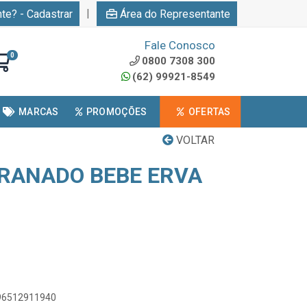
|
nte? - Cadastrar
Área do Representante
Fale Conosco
0
0800 7308 300
(62) 99921-8549
MARCAS
PROMOÇÕES
OFERTAS
VOLTAR
GRANADO BEBE ERVA
896512911940