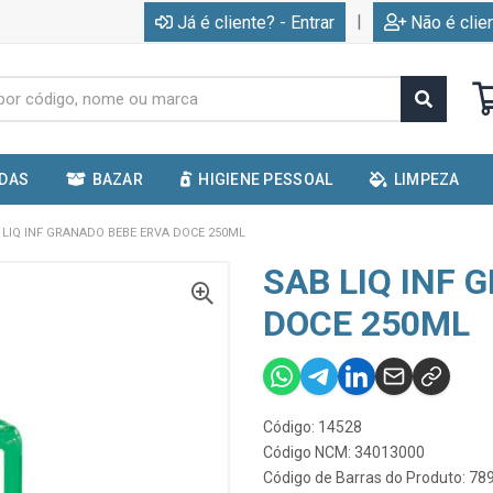
|
Já é cliente? - Entrar
Não é clie
IDAS
BAZAR
HIGIENE PESSOAL
LIMPEZA
 LIQ INF GRANADO BEBE ERVA DOCE 250ML
SAB LIQ INF 
DOCE 250ML
Código: 14528
Código NCM: 34013000
Código de Barras do Produto: 7