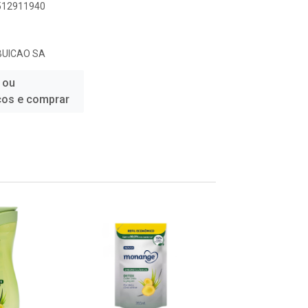
6512911940
BUICAO SA
 ou
ços e comprar