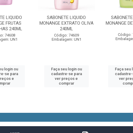
TE LIQUIDO
SABONETE LIQUIDO
SABONETE 
E FRUTAS
MONANGE EXTRATO OLIVA
MONANGE DE
HAS 240ML
240ML
Código:
o: 74608
Código: 74609
Embalage
agem: UN1
Embalagem: UN1
u login ou
Faça seu login ou
Faça seu 
re-se para
cadastre-se para
cadastre-
preços e
ver preços e
ver pre
mprar
comprar
comp