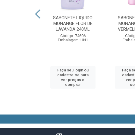
NETE LIQUIDO
SABONETE LIQUIDO
SABONE
NGE FLOR DE
MONANGE FLOR DE
MONANG
A REFIL 200ML
LAVANDA 240ML
VERMEL
digo: 84747
Código: 74606
Códig
alagem: UN1
Embalagem: UN1
Embal
 seu login ou
Faça seu login ou
Faça se
astre-se para
cadastre-se para
cadast
er preços e
ver preços e
ver 
comprar
comprar
co