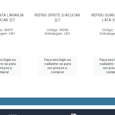
ANTA LARANJA
REFRIG SPRITE S/ACUCAR
REFRIG GUAR
UCAR 2LT
2LT
LATA 3
o: 93397
Código: 93396
Código:
agem: UN1
Embalagem: UN1
Embalage
u login ou
Faça seu login ou
Faça seu 
re-se para
cadastre-se para
cadastre-
preços e
ver preços e
ver pre
mprar
comprar
comp