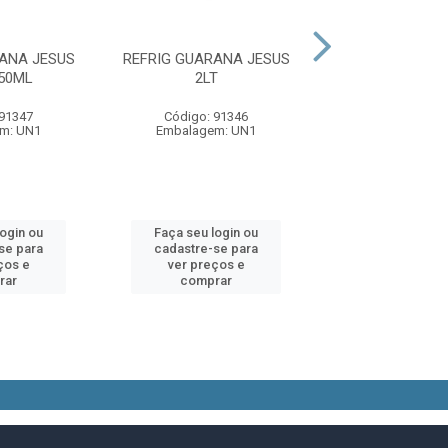
ANA JESUS
REFRIG GUARANA JESUS
REFRIG MINEIRO
50ML
2LT
1,5LT
 91347
Código: 91346
Código: 82
m: UN1
Embalagem: UN1
Embalagem:
login ou
Faça seu login ou
Faça seu log
se para
cadastre-se para
cadastre-se 
ços e
ver preços e
ver preços
rar
comprar
comprar