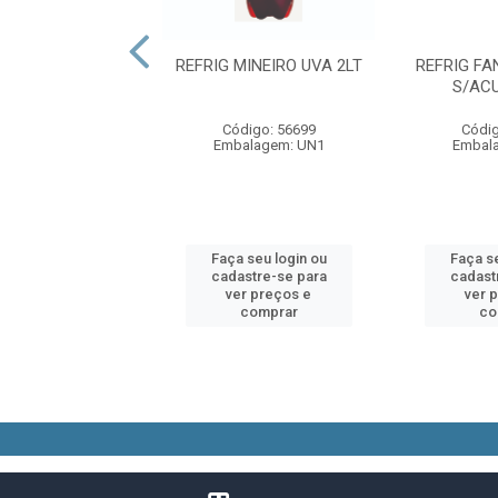
MINEIRO GUARANA
REFRIG MINEIRO UVA 2LT
REFRIG F
1,5LT
S/AC
digo: 82921
Código: 56699
Códig
alagem: UN1
Embalagem: UN1
Embal
 seu login ou
Faça seu login ou
Faça se
astre-se para
cadastre-se para
cadast
er preços e
ver preços e
ver 
comprar
comprar
co