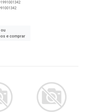
891991001342
1991001342
 ou
ços e comprar