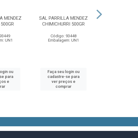
LA MENDEZ
SAL PARRILLA MENDEZ
SAL PARRILHA
 500GR
CHIMICHURRI 500GR
ALHO 500
 93449
Código: 93448
Código: 93
m: UN1
Embalagem: UN1
Embalagem:
login ou
Faça seu login ou
Faça seu log
se para
cadastre-se para
cadastre-se 
ços e
ver preços e
ver preços
rar
comprar
comprar