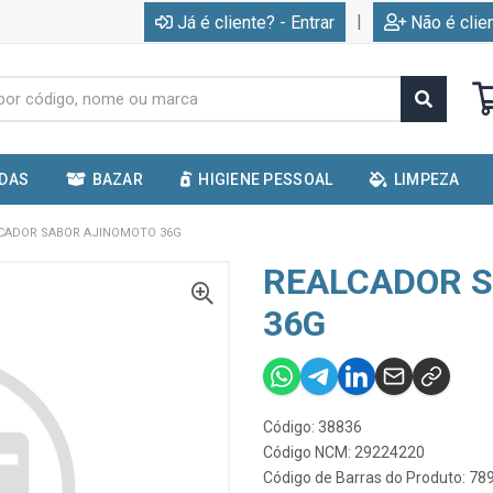
|
Já é cliente? - Entrar
Não é clie
IDAS
BAZAR
HIGIENE PESSOAL
LIMPEZA
CADOR SABOR AJINOMOTO 36G
REALCADOR 
36G
Código: 38836
Código NCM: 29224220
Código de Barras do Produto: 7