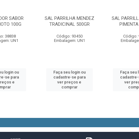
DOR SABOR
SAL PARRILHA MENDEZ
SAL PARRIL
MOTO 100G
TRADICINAL 500GR
PIMENTA
o: 38838
Código: 93450
Código:
agem: UN1
Embalagem: UN1
Embalage
u login ou
Faça seu login ou
Faça seu 
re-se para
cadastre-se para
cadastre-
preços e
ver preços e
ver pre
mprar
comprar
comp