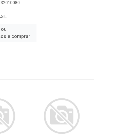
1132010080
SIL
 ou
ços e comprar