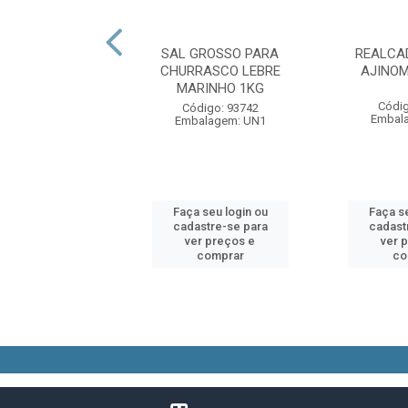
RRILHA MENDEZ
SAL GROSSO PARA
REALCA
LHO 500GR
CHURRASCO LEBRE
AJINO
MARINHO 1KG
digo: 93447
Códig
Código: 93742
alagem: UN1
Embal
Embalagem: UN1
 seu login ou
Faça seu login ou
Faça se
astre-se para
cadastre-se para
cadast
er preços e
ver preços e
ver 
comprar
comprar
co