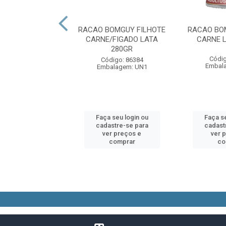
 CAO LOVE DOG
RACAO BOMGUY FILHOTE
RACAO BO
OTES 10,1 KG
CARNE/FIGADO LATA
CARNE 
280GR
digo: 90725
Códig
Código: 86384
alagem: SC1
Embal
Embalagem: UN1
 seu login ou
Faça seu login ou
Faça se
astre-se para
cadastre-se para
cadast
er preços e
ver preços e
ver 
comprar
comprar
co