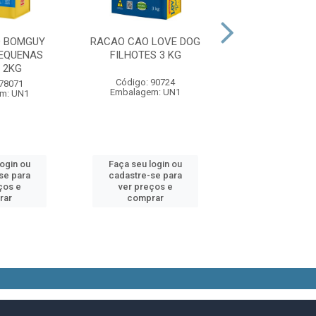
O BOMGUY
RACAO CAO LOVE DOG
RACAO CAO LO
EQUENAS
FILHOTES 3 KG
FILHOTES 10
 2KG
Código: 90724
Código: 90
 78071
Embalagem: UN1
Embalagem:
m: UN1
login ou
Faça seu login ou
Faça seu log
se para
cadastre-se para
cadastre-se 
ços e
ver preços e
ver preços
rar
comprar
comprar