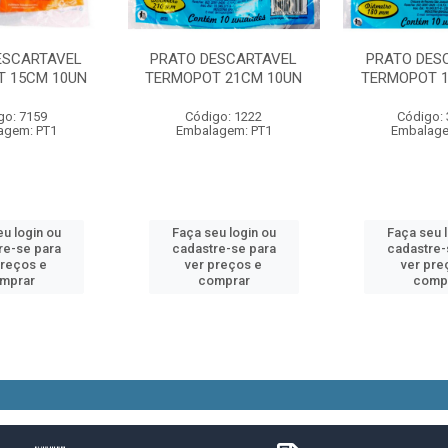
ESCARTAVEL
PRATO DESCARTAVEL
PRATO DES
 15CM 10UN
TERMOPOT 21CM 10UN
TERMOPOT 1
go: 7159
Código: 1222
Código:
agem: PT1
Embalagem: PT1
Embalage
u login ou
Faça seu login ou
Faça seu 
re-se para
cadastre-se para
cadastre-
preços e
ver preços e
ver pre
mprar
comprar
comp