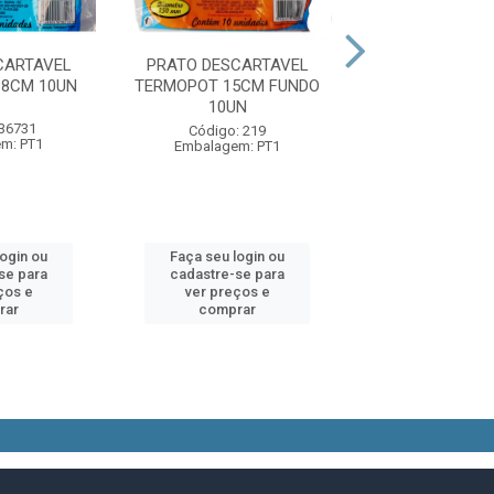
CARTAVEL
PRATO DESCARTAVEL
PRATO DESCA
8CM 10UN
TERMOPOT 15CM FUNDO
CRISTAL BC 15
10UN
 36731
Código: 49
Código: 219
m: PT1
Embalagem:
Embalagem: PT1
login ou
Faça seu login ou
Faça seu log
se para
cadastre-se para
cadastre-se 
ços e
ver preços e
ver preços
rar
comprar
comprar