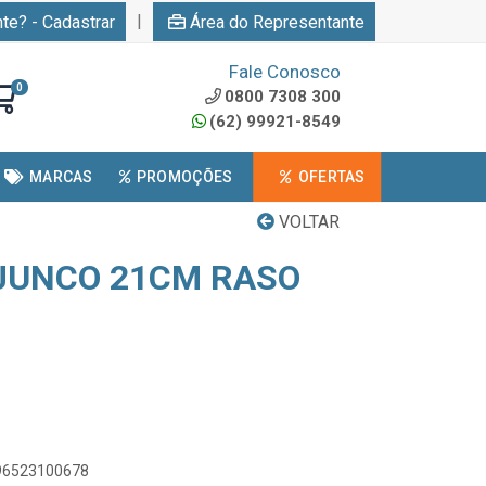
|
nte? - Cadastrar
Área do Representante
Fale Conosco
0
0800 7308 300
(62) 99921-8549
MARCAS
PROMOÇÕES
OFERTAS
VOLTAR
JUNCO 21CM RASO
896523100678