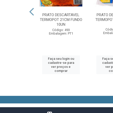
 DESCARTAVEL
PRATO DESCARTAVEL
PRATO D
L BC 15CM 10UN
TERMOPOT 21CM FUNDO
TERMOPOT
10UN
digo: 49365
Códi
Código: 493
alagem: PT1
Embal
Embalagem: PT1
 seu login ou
Faça seu login ou
Faça se
astre-se para
cadastre-se para
cadast
er preços e
ver preços e
ver 
comprar
comprar
co