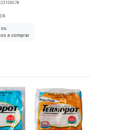
6523100678
TDA
 ou
ços e comprar