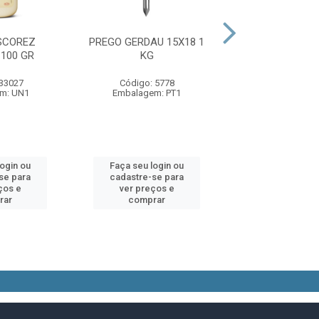
SCOREZ
PREGO GERDAU 15X18 1
PREGO GERDAU
100 GR
KG
17X27 1
 33027
Código: 5778
Código: 11
m: UN1
Embalagem: PT1
Embalagem:
login ou
Faça seu login ou
Faça seu log
se para
cadastre-se para
cadastre-se 
ços e
ver preços e
ver preços
rar
comprar
comprar