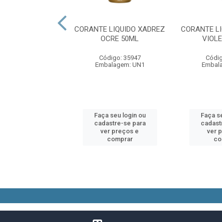
 GERDAU ARDOX
CORANTE LIQUIDO XADREZ
CORANTE L
7X27 1KG
OCRE 50ML
VIOL
digo: 11083
Código: 35947
Códig
alagem: PT1
Embalagem: UN1
Embal
 seu login ou
Faça seu login ou
Faça se
astre-se para
cadastre-se para
cadast
er preços e
ver preços e
ver 
comprar
comprar
co