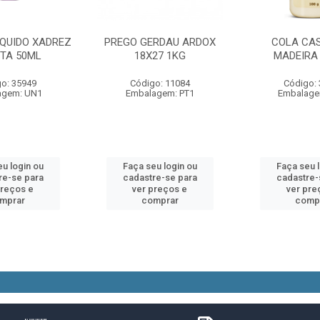
IQUIDO XADREZ
PREGO GERDAU ARDOX
COLA CA
ETA 50ML
18X27 1KG
MADEIRA 
o: 35949
Código: 11084
Código:
agem: UN1
Embalagem: PT1
Embalage
u login ou
Faça seu login ou
Faça seu 
re-se para
cadastre-se para
cadastre-
preços e
ver preços e
ver pre
mprar
comprar
comp