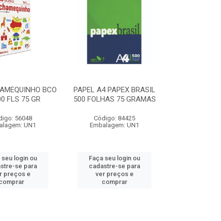
HAMEQUINHO BCO
PAPEL A4 PAPEX BRASIL
00 FLS 75 GR
500 FOLHAS 75 GRAMAS
digo: 56048
Código: 84425
alagem: UN1
Embalagem: UN1
 seu login ou
Faça seu login ou
stre-se para
cadastre-se para
r preços e
ver preços e
comprar
comprar