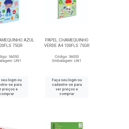
AMEQUINHO AZUL
PAPEL CHAMEQUINHO
00FLS 75GR
VERDE A4 100FLS 75GR
digo: 56050
Código: 56053
alagem: UN1
Embalagem: UN1
 seu login ou
Faça seu login ou
stre-se para
cadastre-se para
r preços e
ver preços e
comprar
comprar