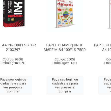
 A4 INK 500FLS 75GR
PAPEL CHAMEQUINHO
PAPEL C
210X297
MARFIM A4 100FLS 75GR
A4 1
Código: 93683
Código: 56052
Có
Embalagem: UN1
Embalagem: UN1
Emb
Faça seu login ou
Faça seu login ou
Faça
cadastre-se para
cadastre-se para
cada
ver preços e
ver preços e
ve
comprar
comprar