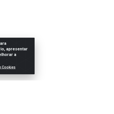
para
io, apresentar
elhorar a
e Cookies