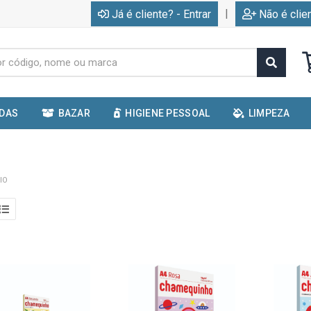
|
Já é cliente? - Entrar
Não é clie
IDAS
BAZAR
HIGIENE PESSOAL
LIMPEZA
IO