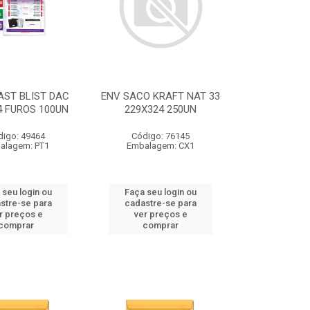
AST BLIST DAC
ENV SACO KRAFT NAT 33
4 FUROS 100UN
229X324 250UN
digo: 49464
Código: 76145
alagem: PT1
Embalagem: CX1
 seu login ou
Faça seu login ou
stre-se para
cadastre-se para
r preços e
ver preços e
comprar
comprar