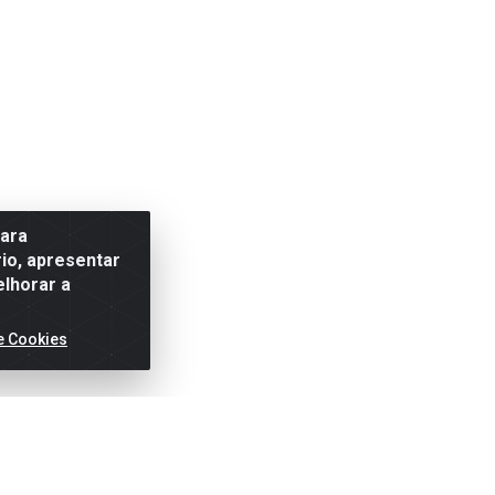
para
io, apresentar
elhorar a
e Cookies