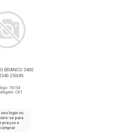
O BRANCO 3400
X340 250UN
digo: 76154
alagem: CX1
 seu login ou
stre-se para
r preços e
comprar