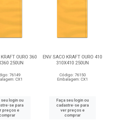
 KRAFT OURO 360
ENV SACO KRAFT OURO 410
X360 250UN
310X410 250UN
digo: 76149
Código: 76150
alagem: CX1
Embalagem: CX1
 seu login ou
Faça seu login ou
stre-se para
cadastre-se para
r preços e
ver preços e
comprar
comprar