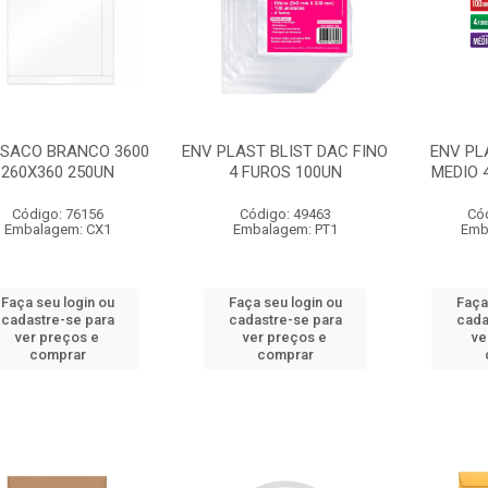
 SACO BRANCO 3600
ENV PLAST BLIST DAC FINO
ENV PL
260X360 250UN
4 FUROS 100UN
MEDIO 
Código: 76156
Código: 49463
Có
Embalagem: CX1
Embalagem: PT1
Emb
Faça seu login ou
Faça seu login ou
Faça
cadastre-se para
cadastre-se para
cada
ver preços e
ver preços e
ve
comprar
comprar