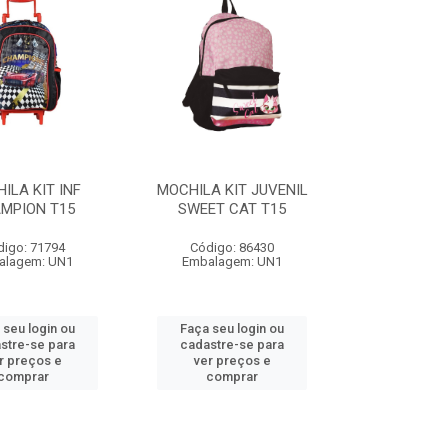
ILA KIT INF
MOCHILA KIT JUVENIL
MPION T15
SWEET CAT T15
digo: 71794
Código: 86430
alagem: UN1
Embalagem: UN1
 seu login ou
Faça seu login ou
stre-se para
cadastre-se para
r preços e
ver preços e
comprar
comprar