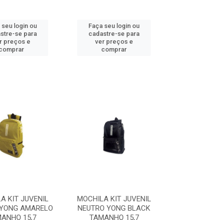
 seu login ou
Faça seu login ou
stre-se para
cadastre-se para
r preços e
ver preços e
comprar
comprar
A KIT JUVENIL
MOCHILA KIT JUVENIL
 YONG AMARELO
NEUTRO YONG BLACK
ANHO 15,7
TAMANHO 15,7