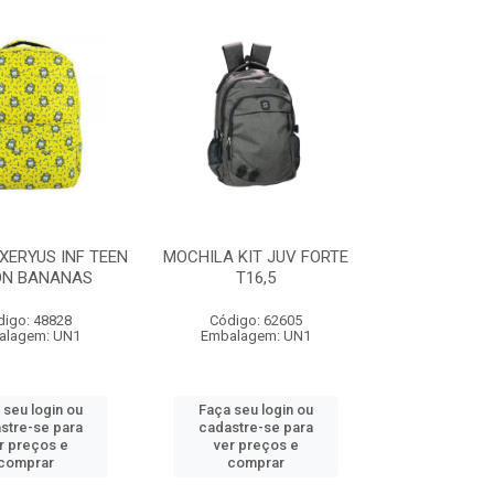
XERYUS INF TEEN
MOCHILA KIT JUV FORTE
ON BANANAS
T16,5
digo: 48828
Código: 62605
alagem: UN1
Embalagem: UN1
 seu login ou
Faça seu login ou
stre-se para
cadastre-se para
r preços e
ver preços e
comprar
comprar