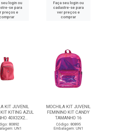
 seu login ou
Faça seu login ou
stre-se para
cadastre-se para
r preços e
ver preços e
comprar
comprar
A KIT JUVENIL
MOCHILA KIT JUVENIL
 KIT KITING AZUL
FEMININO KIT CANDY
O 40X32X2...
TAMANHO 16
digo: 80892
Código: 80895
alagem: UN1
Embalagem: UN1