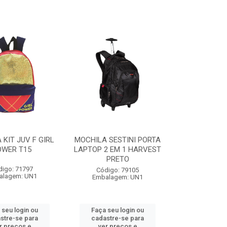
 KIT JUV F GIRL
MOCHILA SESTINI PORTA
OWER T15
LAPTOP 2 EM 1 HARVEST
PRETO
digo: 71797
Código: 79105
alagem: UN1
Embalagem: UN1
 seu login ou
Faça seu login ou
stre-se para
cadastre-se para
r preços e
ver preços e