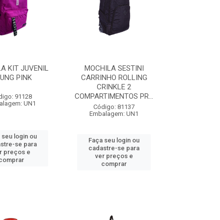
A KIT JUVENIL
MOCHILA SESTINI
UNG PINK
CARRINHO ROLLING
CRINKLE 2
COMPARTIMENTOS PR...
digo: 91128
alagem: UN1
Código: 81137
Embalagem: UN1
 seu login ou
Faça seu login ou
stre-se para
cadastre-se para
r preços e
ver preços e
comprar
comprar