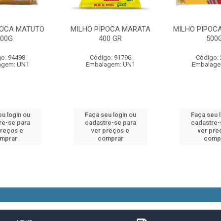
POCA MATUTO
MILHO PIPOCA MARATA
MILHO PIPOCA
400G
400 GR
500
o: 94498
Código: 91796
Código:
agem: UN1
Embalagem: UN1
Embalage
u login ou
Faça seu login ou
Faça seu 
re-se para
cadastre-se para
cadastre-
preços e
ver preços e
ver pre
mprar
comprar
comp