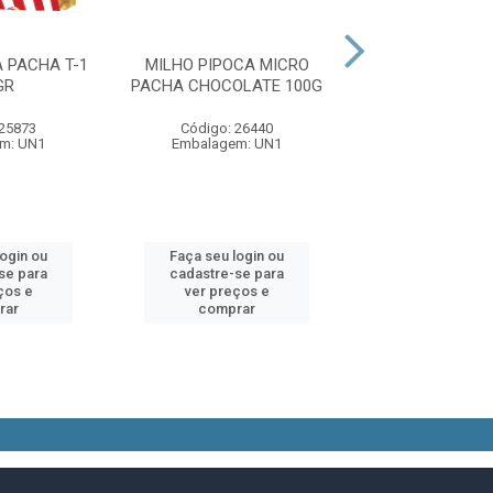
 PACHA T-1
MILHO PIPOCA MICRO
MILHO PIPOCA
GR
PACHA CHOCOLATE 100G
PACHA MANTEIG
100G
 25873
Código: 26440
Código: 92
m: UN1
Embalagem: UN1
Embalagem:
login ou
Faça seu login ou
Faça seu log
se para
cadastre-se para
cadastre-se 
ços e
ver preços e
ver preços
rar
comprar
comprar