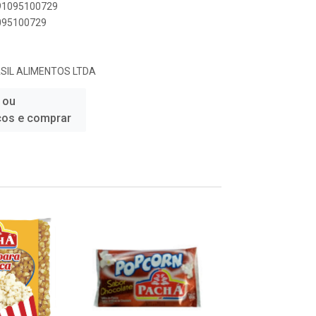
891095100729
1095100729
SIL ALIMENTOS LTDA
 ou
ços e comprar