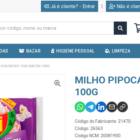
|
Já é cliente? - Entrar
Não é clie
IDAS
BAZAR
HIGIENE PESSOAL
LIMPEZA
POCA MICRO YOKI BACON 100G
MILHO PIPOC
100G
Código do Fabricante: 21470
Código: 26563
Código NCM: 20081900