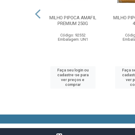
 PIPOCA MICRO
MILHO PIPOCA AMAFIL
MILHO PI
ANTEIGA CINEMA
PREMIUM 250G
100G
Código: 92552
Códig
digo: 92299
Embalagem: UN1
Embal
alagem: UN1
 seu login ou
Faça seu login ou
Faça se
astre-se para
cadastre-se para
cadast
er preços e
ver preços e
ver 
comprar
comprar
co