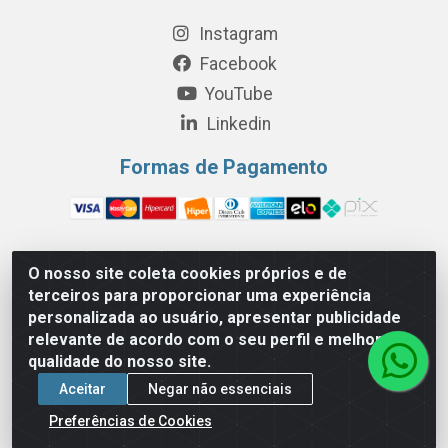
Instagram
Facebook
YouTube
Linkedin
Formas de Pagamento
O nosso site coleta cookies próprios e de
Perola Distribuição e Logística S/A - Av. Anhanguera km 24 N°
terceiros para proporcionar uma experiência
200 Bloco 12-A -Jardim Jaraguá, São Paulo/SP - Cep 05.275-
personalizada ao usuário, apresentar publicidade
000 - CNPJ 06.204.131/0001-77
relevante de acordo com o seu perfil e melhorar a
qualidade do nosso site.
Aceitar
Negar não essenciais
Preferências de Cookies