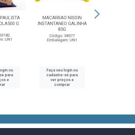
PAULISTA
MACARRAO NISSIN
MAC NISSIN IN
OLA500 G
INSTANTANEO GALINHA
PICANTE 8
85G
 63182
Código: 93
Código: 38577
m: UN1
Embalagem:
Embalagem: UN1
login ou
Faça seu login ou
Faça seu log
se para
cadastre-se para
cadastre-se 
ços e
ver preços e
ver preços
rar
comprar
comprar