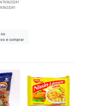
896763623241
6763623241
 ou
ços e comprar