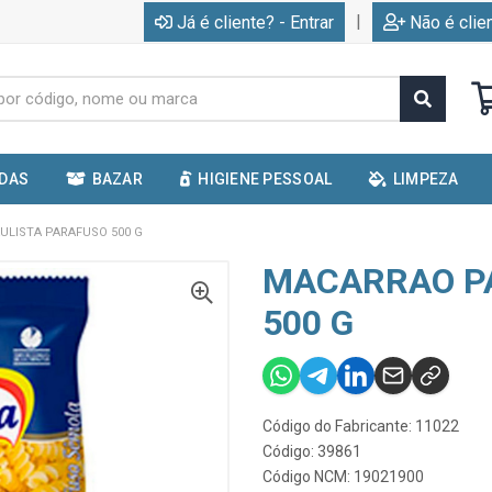
|
Já é cliente? - Entrar
Não é clie
IDAS
BAZAR
HIGIENE PESSOAL
LIMPEZA
ULISTA PARAFUSO 500 G
MACARRAO P
500 G
Código do Fabricante: 11022
Código: 39861
Código NCM: 19021900