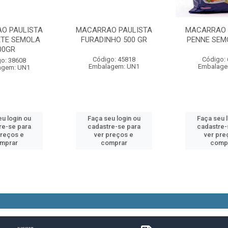
O PAULISTA
MACARRAO PAULISTA
MACARRAO 
TE SEMOLA
FURADINHO 500 GR
PENNE SEM
00GR
Código: 45818
Código:
o: 38608
Embalagem: UN1
Embalage
agem: UN1
u login ou
Faça seu login ou
Faça seu 
re-se para
cadastre-se para
cadastre-
preços e
ver preços e
ver pre
mprar
comprar
comp