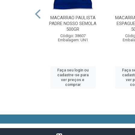
SIN INST CARNE
MACARRAO PAULISTA
MACARRA
CANTE 85GR
PADRE NOSSO SEMOLA
ESPAGUE
500GR
5
digo: 93339
Código: 38607
Códig
alagem: UN1
Embalagem: UN1
Embal
 seu login ou
Faça seu login ou
Faça se
astre-se para
cadastre-se para
cadast
er preços e
ver preços e
ver 
comprar
comprar
co