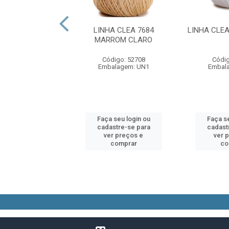
A CLEA 7382
LINHA CLEA 7684
LINHA CLE
M CHOCOLATE
MARROM CLARO
digo: 52706
Código: 52708
Códig
alagem: UN1
Embalagem: UN1
Embal
 seu login ou
Faça seu login ou
Faça se
astre-se para
cadastre-se para
cadast
er preços e
ver preços e
ver 
comprar
comprar
co