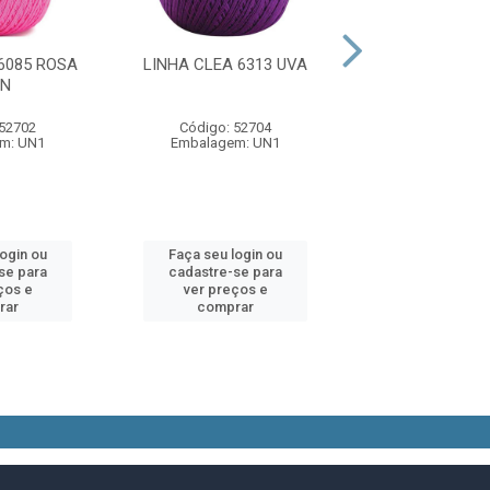
6085 ROSA
LINHA CLEA 6313 UVA
LINHA CLEA
ON
MARROM CHO
 52702
Código: 52704
Código: 52
m: UN1
Embalagem: UN1
Embalagem:
login ou
Faça seu login ou
Faça seu log
se para
cadastre-se para
cadastre-se 
ços e
ver preços e
ver preços
rar
comprar
comprar