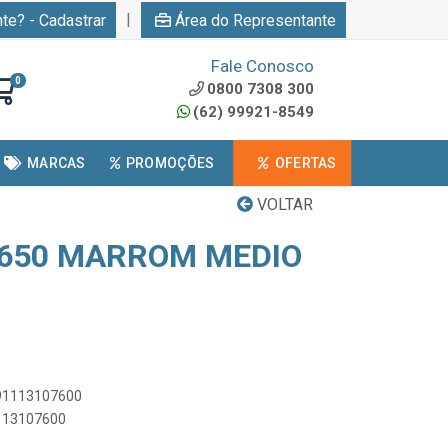
|
nte? - Cadastrar
Área do Representante
Fale Conosco
0
0800 7308 300
(62) 99921-8549
MARCAS
PROMOÇÕES
OFERTAS
VOLTAR
7650 MARROM MEDIO
891113107600
1113107600