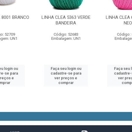
A 8001 BRANCO
LINHA CLEA 5363 VERDE
LINHA CLEA 
BANDEIRA
NE
o: 52709
Código: 52683
Código:
agem: UN1
Embalagem: UN1
Embalage
u login ou
Faça seu login ou
Faça seu 
re-se para
cadastre-se para
cadastre-
preços e
ver preços e
ver pre
mprar
comprar
comp