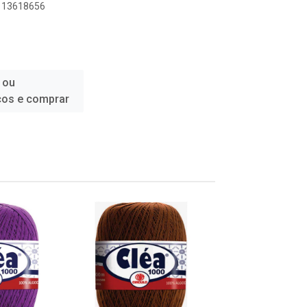
1113618656
 ou
ços e comprar