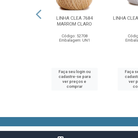
A CLEA 7650
LINHA CLEA 7684
LINHA CLE
ROM MEDIO
MARROM CLARO
digo: 52707
Código: 52708
Códig
alagem: UN1
Embalagem: UN1
Embal
 seu login ou
Faça seu login ou
Faça se
astre-se para
cadastre-se para
cadast
er preços e
ver preços e
ver 
comprar
comprar
co