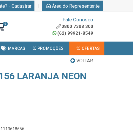
|
nte? - Cadastrar
Área do Representante
Fale Conosco
0
0800 7308 300
(62) 99921-8549
MARCAS
PROMOÇÕES
OFERTAS
VOLTAR
4156 LARANJA NEON
891113618656