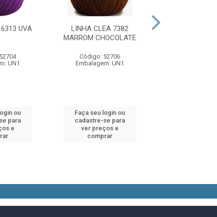
 6313 UVA
LINHA CLEA 7382
LINHA CLEA
MARROM CHOCOLATE
MARROM M
 52704
Código: 52706
Código: 52
m: UN1
Embalagem: UN1
Embalagem:
login ou
Faça seu login ou
Faça seu log
se para
cadastre-se para
cadastre-se 
ços e
ver preços e
ver preços
rar
comprar
comprar