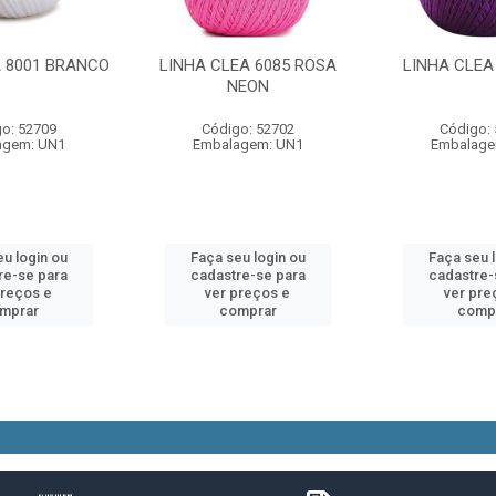
A 8001 BRANCO
LINHA CLEA 6085 ROSA
LINHA CLEA
NEON
o: 52709
Código: 52702
Código:
agem: UN1
Embalagem: UN1
Embalage
u login ou
Faça seu login ou
Faça seu 
re-se para
cadastre-se para
cadastre-
preços e
ver preços e
ver pre
mprar
comprar
comp