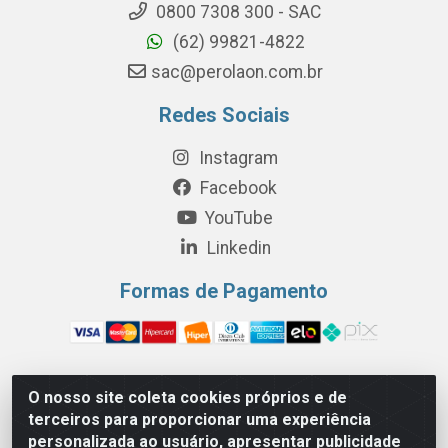
0800 7308 300 - SAC
(62) 99821-4822
sac@perolaon.com.br
Redes Sociais
Instagram
Facebook
YouTube
Linkedin
Formas de Pagamento
O nosso site coleta cookies próprios e de
Perola Distribuição e Logística S/A - Av. Anhanguera km 24 N°
terceiros para proporcionar uma experiência
200 Bloco 12-A -Jardim Jaraguá, São Paulo/SP - Cep 05.275-
personalizada ao usuário, apresentar publicidade