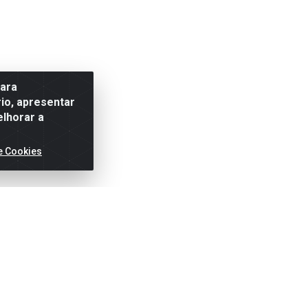
para
io, apresentar
elhorar a
e Cookies