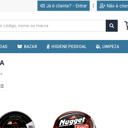
|
Já é cliente? - Entrar
Não é clie
IDAS
BAZAR
HIGIENE PESSOAL
LIMPEZA
TA
TA