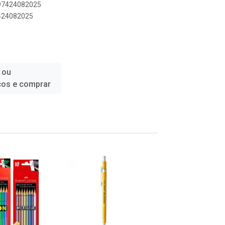
897424082025
7424082025
 ou
ços e comprar