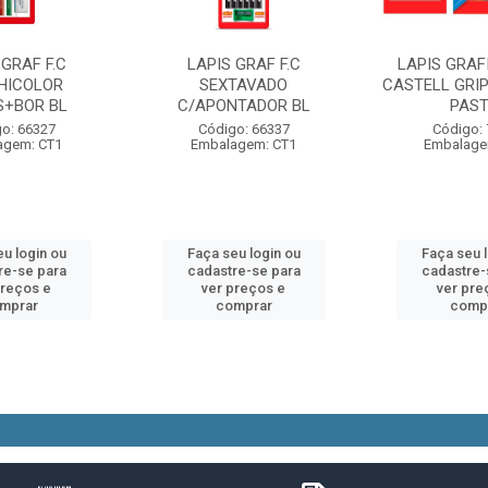
 GRAF F.C
LAPIS GRAF F.C
LAPIS GRAF
HICOLOR
SEXTAVADO
CASTELL GRIP
S+BOR BL
C/APONTADOR BL
PAST
o: 66327
Código: 66337
Código:
agem: CT1
Embalagem: CT1
Embalage
u login ou
Faça seu login ou
Faça seu 
re-se para
cadastre-se para
cadastre-
preços e
ver preços e
ver pre
mprar
comprar
comp