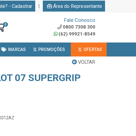
|
nte? - Cadastrar
Área do Representante
Fale Conosco
0
0800 7308 300
(62) 99921-8549
MARCAS
PROMOÇÕES
OFERTAS
VOLTAR
LOT 07 SUPERGRIP
CX012AZ