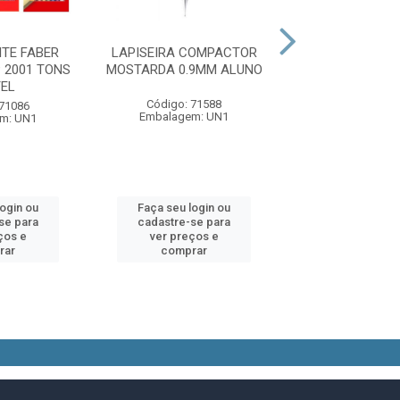
ITE FABER
LAPISEIRA COMPACTOR
LAPISEIRA CO
 2001 TONS
MOSTARDA 0.9MM ALUNO
SORTIDO 0.5M
EL
Código: 71588
Código: 71
 71086
Embalagem: UN1
Embalagem:
m: UN1
login ou
Faça seu login ou
Faça seu log
se para
cadastre-se para
cadastre-se 
ços e
ver preços e
ver preços
rar
comprar
comprar