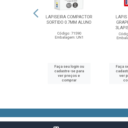
IRA COMPACTOR
LAPISEIRA COMPACTOR
LAPIS
O 0.5MM ALUNO
SORTIDO 0.7MM ALUNO
GRAP
3LAPI
digo: 71589
Código: 71590
Códig
alagem: UN1
Embalagem: UN1
Embal
 seu login ou
Faça seu login ou
Faça se
astre-se para
cadastre-se para
cadast
er preços e
ver preços e
ver 
comprar
comprar
co