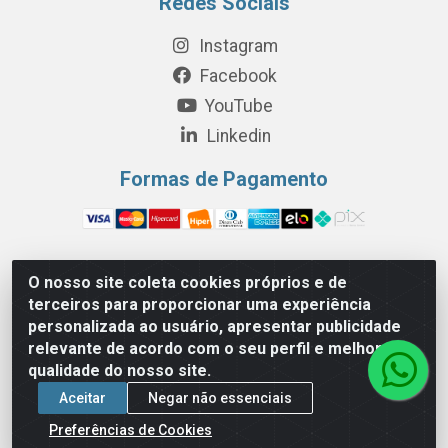
Redes Sociais
Instagram
Facebook
YouTube
Linkedin
Formas de Pagamento
O nosso site coleta cookies próprios e de
Perola Distribuição e Logística S/A - Av. Anhanguera km
terceiros para proporcionar uma experiência
24 N° 200 Bloco 12-A -Jardim Jaraguá, São Paulo/SP -
personalizada ao usuário, apresentar publicidade
Cep 05.275-000 - CNPJ 06.204.131/0001-77
relevante de acordo com o seu perfil e melhorar a
qualidade do nosso site.
Aceitar
Negar não essenciais
Preferências de Cookies