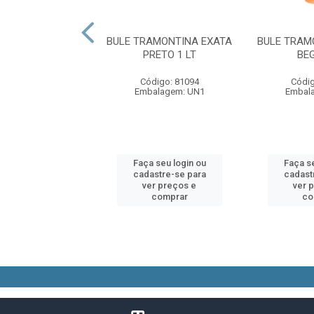
AFA TERMICA
BULE TRAMONTINA EXATA
BULE TRAM
AR LUMINA INOX
PRETO 1 LT
BEG
500ML 9722
Código: 81094
Códig
digo: 57908
Embalagem: UN1
Embal
alagem: UN1
 seu login ou
Faça seu login ou
Faça se
astre-se para
cadastre-se para
cadast
er preços e
ver preços e
ver 
comprar
comprar
co