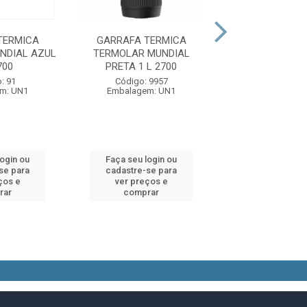
TERMICA
GARRAFA TERMICA
GARRAFA TE
NDIAL AZUL
TERMOLAR MUNDIAL
TERMOLAR LUMI
700
PRETA 1 L 2700
RO 500ML 
: 91
Código: 9957
Código: 57
m: UN1
Embalagem: UN1
Embalagem:
login ou
Faça seu login ou
Faça seu log
se para
cadastre-se para
cadastre-se 
ços e
ver preços e
ver preços
rar
comprar
comprar