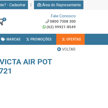
|
nte? - Cadastrar
Área do Representante
Fale Conosco
0
0800 7308 300
(62) 99921-8549
MARCAS
PROMOÇÕES
OFERTAS
VOLTAR
VICTA AIR POT
721