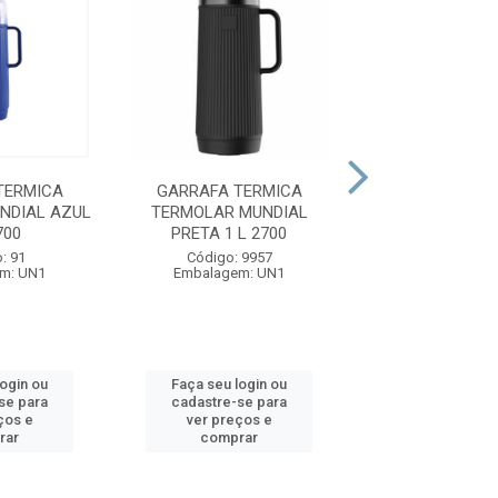
TERMICA
GARRAFA TERMICA
GARRAFA TE
NDIAL AZUL
TERMOLAR MUNDIAL
TERMOLAR LUMI
700
PRETA 1 L 2700
RO 500ML 
: 91
Código: 9957
Código: 57
m: UN1
Embalagem: UN1
Embalagem:
login ou
Faça seu login ou
Faça seu log
se para
cadastre-se para
cadastre-se 
ços e
ver preços e
ver preços
rar
comprar
comprar