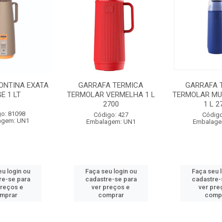
ONTINA EXATA
GARRAFA TERMICA
GARRAFA 
E 1 LT
TERMOLAR VERMELHA 1 L
TERMOLAR MU
2700
1 L 2
o: 81098
Código: 427
Código
agem: UN1
Embalagem: UN1
Embalage
u login ou
Faça seu login ou
Faça seu 
re-se para
cadastre-se para
cadastre-
preços e
ver preços e
ver pre
mprar
comprar
comp