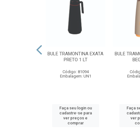
AFA TERMICA
BULE TRAMONTINA EXATA
BULE TRAM
AR LUMINA INOX
PRETO 1 LT
BEG
500ML 9722
Código: 81094
Códig
digo: 57908
Embalagem: UN1
Embal
alagem: UN1
 seu login ou
Faça seu login ou
Faça se
astre-se para
cadastre-se para
cadast
er preços e
ver preços e
ver 
comprar
comprar
co