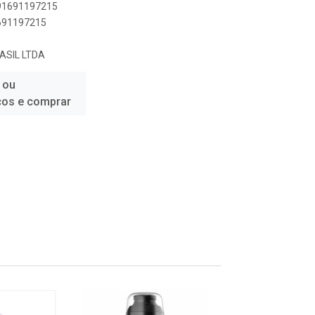
891691197215
1691197215
ASIL LTDA
 ou
ços e comprar