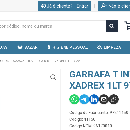
|
Já é cliente? - Entrar
Não é clie
IDAS
BAZAR
HIGIENE PESSOAL
LIMPEZA
CAS
GARRAFA T INVICTA AIR POT XADREX 1LT 9721
GARRAFA T IN
XADREX 1LT 9
Código do Fabricante: 97211460
Código: 41150
Código NCM: 96170010