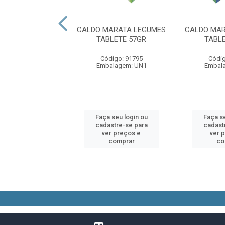
MARATA GALINHA
CALDO MARATA LEGUMES
CALDO MAR
BLETE 57GR
TABLETE 57GR
TABL
digo: 91793
Código: 91795
Códig
alagem: UN1
Embalagem: UN1
Embal
 seu login ou
Faça seu login ou
Faça se
astre-se para
cadastre-se para
cadast
er preços e
ver preços e
ver 
comprar
comprar
co