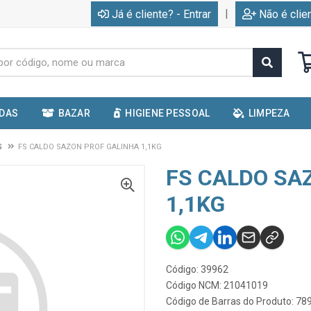
|
Já é cliente? - Entrar
Não é clie
IDAS
BAZAR
HIGIENE PESSOAL
LIMPEZA
S
FS CALDO SAZON PROF GALINHA 1,1KG
FS CALDO SA
1,1KG
Código: 39962
Código NCM: 21041019
Código de Barras do Produto: 7