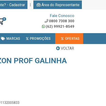
|
nte? - Cadastrar
Área do Representante
Fale Conosco
0
0800 7308 300
(62) 99921-8549
MARCAS
PROMOÇÕES
OFERTAS
VOLTAR
ZON PROF GALINHA
891132005833