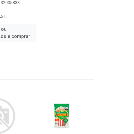
1132005833
SIL
 ou
ços e comprar