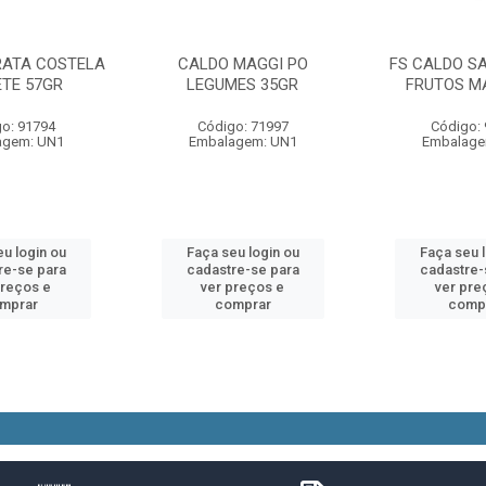
ATA COSTELA
CALDO MAGGI PO
FS CALDO S
ETE 57GR
LEGUMES 35GR
FRUTOS MA
o: 91794
Código: 71997
Código:
agem: UN1
Embalagem: UN1
Embalage
u login ou
Faça seu login ou
Faça seu 
re-se para
cadastre-se para
cadastre-
preços e
ver preços e
ver pre
mprar
comprar
comp