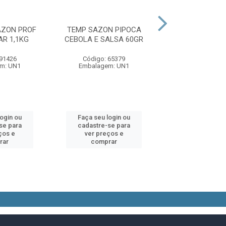
AZON PROF
TEMP SAZON PIPOCA
CALDO MARATA 
R 1,1KG
CEBOLA E SALSA 60GR
TABLETE 5
 91426
Código: 65379
Código: 91
m: UN1
Embalagem: UN1
Embalagem:
login ou
Faça seu login ou
Faça seu log
se para
cadastre-se para
cadastre-se 
ços e
ver preços e
ver preços
rar
comprar
comprar