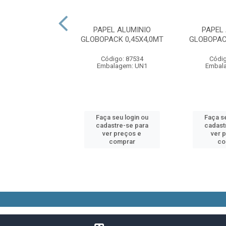
LUMINIO BOREDA
PAPEL ALUMINIO
PAPEL
0CM 100MT
GLOBOPACK 0,45X4,0MT
GLOBOPAC
digo: 53275
Código: 87534
Códig
alagem: UN1
Embalagem: UN1
Embal
 seu login ou
Faça seu login ou
Faça se
astre-se para
cadastre-se para
cadast
er preços e
ver preços e
ver 
comprar
comprar
co