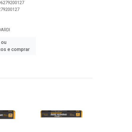
896279200127
6279200127
OARDI
 ou
ços e comprar