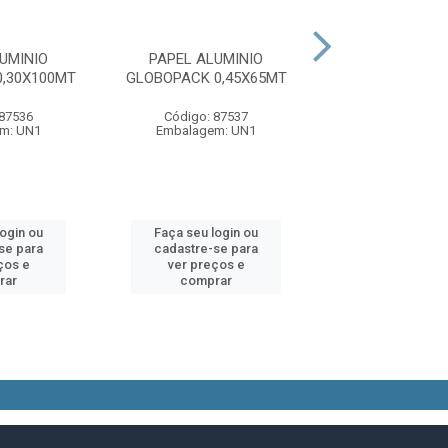
UMINIO
PAPEL ALUMINIO
PAPEL ALUMINI
,30X100MT
GLOBOPACK 0,45X65MT
30CM 100
 87536
Código: 87537
Código: 53
m: UN1
Embalagem: UN1
Embalagem:
login ou
Faça seu login ou
Faça seu log
se para
cadastre-se para
cadastre-se 
ços e
ver preços e
ver preços
rar
comprar
comprar