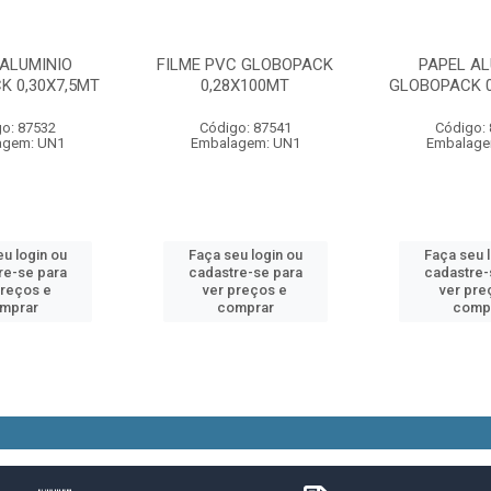
 ALUMINIO
FILME PVC GLOBOPACK
PAPEL AL
K 0,30X7,5MT
0,28X100MT
GLOBOPACK 0
o: 87532
Código: 87541
Código:
agem: UN1
Embalagem: UN1
Embalage
u login ou
Faça seu login ou
Faça seu 
re-se para
cadastre-se para
cadastre-
preços e
ver preços e
ver pre
mprar
comprar
comp