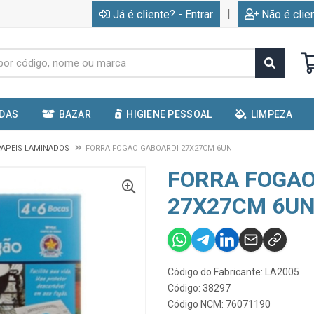
|
Já é cliente? - Entrar
Não é clie
IDAS
BAZAR
HIGIENE PESSOAL
LIMPEZA
 PAPEIS LAMINADOS
FORRA FOGAO GABOARDI 27X27CM 6UN
FORRA FOGAO
27X27CM 6U
Código do Fabricante: LA2005
Código: 38297
Código NCM: 76071190