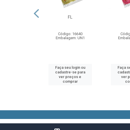
O P/DINHEI RED
FL
MAR 100G 0104
ódigo: 7534
Código: 16640
Códig
alagem: UN1
Embalagem: UN1
Embal
 seu login ou
Faça seu login ou
Faça se
astre-se para
cadastre-se para
cadast
er preços e
ver preços e
ver 
comprar
comprar
co