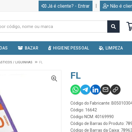
|
Já é cliente? - Entrar
Não é clie
IDAS
BAZAR
HIGIENE PESSOAL
LIMPEZA
ÁSTICOS / LIGUINHAS
FL
FL
Código do Fabricante: B050103
Código: 16642
Código NCM: 40169990
Código de Barras do Produto: 7
Código de Barras da Caixa: 789