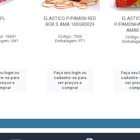
FL
ELASTICO P/PAMON RED
ELASTIC
BOR S AMA 100GR0029
P/PAMONHA
AMAR.
o: 16641
Código: 7530
Código:
agem: UN1
Embalagem: PT1
Embalage
u login ou
Faça seu login ou
Faça seu 
re-se para
cadastre-se para
cadastre-
preços e
ver preços e
ver pre
mprar
comprar
comp