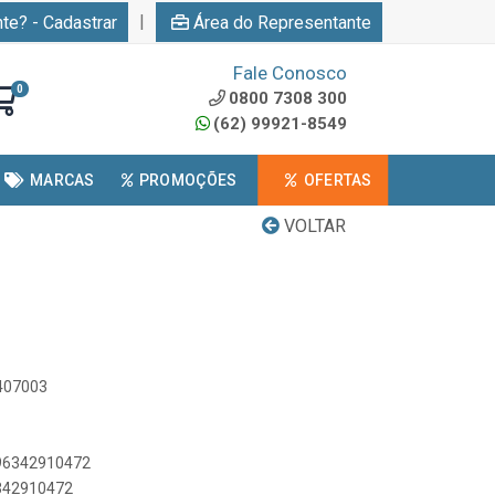
|
nte? - Cadastrar
Área do Representante
Fale Conosco
0
0800 7308 300
(62) 99921-8549
MARCAS
PROMOÇÕES
OFERTAS
VOLTAR
0407003
896342910472
6342910472