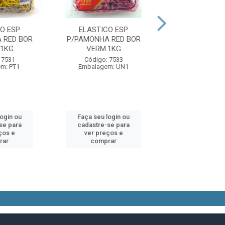
O ESP
ELASTICO ESP
ELASTICO P/DI
 RED BOR
P/PAMONHA RED BOR
BOR AMAR 100
1KG
VERM.1KG
Código: 75
 7531
Código: 7533
Embalagem:
m: PT1
Embalagem: UN1
login ou
Faça seu login ou
Faça seu log
se para
cadastre-se para
cadastre-se 
ços e
ver preços e
ver preços
rar
comprar
comprar