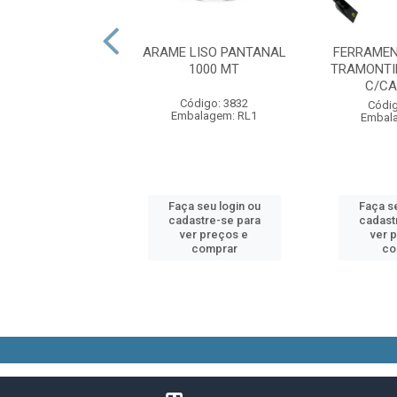
FARPADO NELORE
ARAME LISO PANTANAL
FERRAMEN
250 M
1000 MT
TRAMONTI
C/CA
digo: 12159
Código: 3832
Códig
alagem: RL1
Embalagem: RL1
Embal
 seu login ou
Faça seu login ou
Faça se
astre-se para
cadastre-se para
cadast
er preços e
ver preços e
ver 
comprar
comprar
co