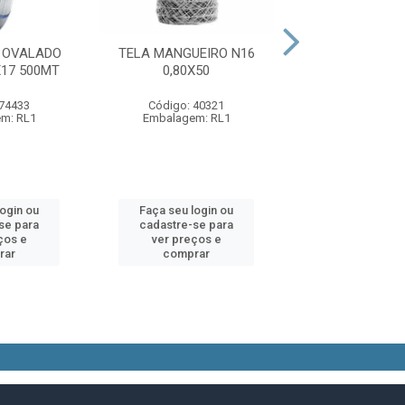
 OVALADO
TELA MANGUEIRO N16
ARAME FARPADO
17 500MT
0,80X50
250 M
 74433
Código: 40321
Código: 12
m: RL1
Embalagem: RL1
Embalagem:
login ou
Faça seu login ou
Faça seu log
se para
cadastre-se para
cadastre-se 
ços e
ver preços e
ver preços
rar
comprar
comprar