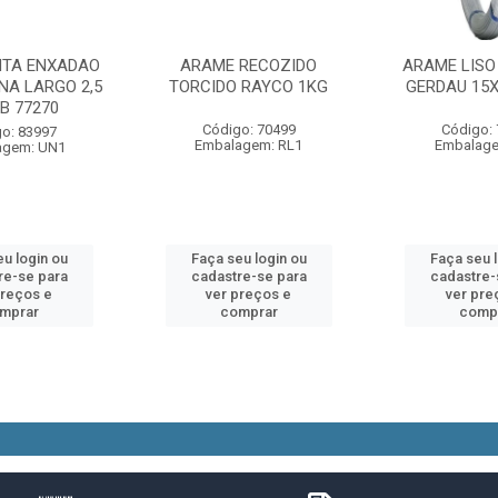
TA ENXADAO
ARAME RECOZIDO
ARAME LISO
NA LARGO 2,5
TORCIDO RAYCO 1KG
GERDAU 15X
B 77270
Código: 70499
Código:
o: 83997
Embalagem: RL1
Embalage
agem: UN1
u login ou
Faça seu login ou
Faça seu 
re-se para
cadastre-se para
cadastre-
preços e
ver preços e
ver pre
mprar
comprar
comp