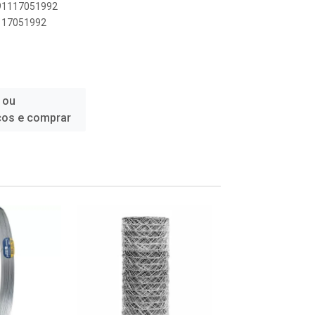
891117051992
1117051992
 ou
ços e comprar