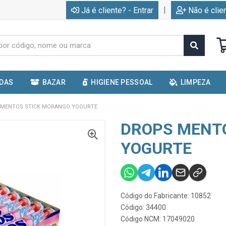
|
Já é cliente? - Entrar
Não é clie
IDAS
BAZAR
HIGIENE PESSOAL
LIMPEZA
 MENTOS STICK MORANGO YOGURTE
DROPS MENT
YOGURTE
Código do Fabricante: 10852
Código: 34400
Código NCM: 17049020