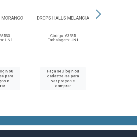
S MORANGO
DROPS HALLS MELANCIA
DROPS HALLS
 63533
Código: 63535
Código: 63
m: UN1
Embalagem: UN1
Embalagem:
login ou
Faça seu login ou
Faça seu log
se para
cadastre-se para
cadastre-se 
ços e
ver preços e
ver preços
rar
comprar
comprar