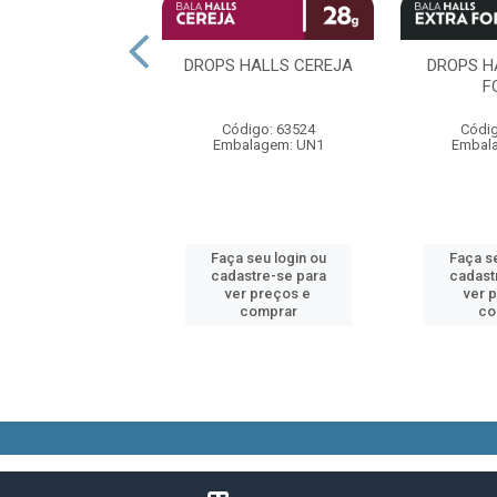
 HALLS MENTA
DROPS HALLS CEREJA
DROPS H
F
digo: 63536
Código: 63524
Códig
alagem: UN1
Embalagem: UN1
Embal
 seu login ou
Faça seu login ou
Faça se
astre-se para
cadastre-se para
cadast
er preços e
ver preços e
ver 
comprar
comprar
co