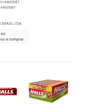
895144603087
5144603087
E BRASIL LTDA
 ou
ços e comprar