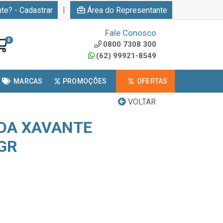
|
nte? - Cadastrar
Área do Representante
Fale Conosco
0
0800 7308 300
(62) 99921-8549
MARCAS
PROMOÇÕES
OFERTAS
VOLTAR
DA XAVANTE
 GR