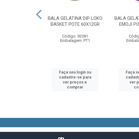
O DIP LOKO BOOM
BALA GELATINA DIP LOKO
BALA GELA
UVA 11GR
BASKET POTE 60X12GR
EMOJI P
digo: 83025
Código: 92381
Códig
alagem: UN1
Embalagem: PT1
Embal
 seu login ou
Faça seu login ou
Faça se
astre-se para
cadastre-se para
cadast
er preços e
ver preços e
ver 
comprar
comprar
co