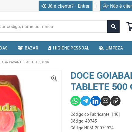
|
Já é cliente? - Entrar
Não é clie
IDAS
BAZAR
HIGIENE PESSOAL
LIMPEZA
BADA XAVANTE TABLETE 500 GR
DOCE GOIABA
TABLETE 500
Código do Fabricante: 1461
Código: 48745
Código NCM: 20079924