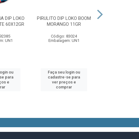
A DIP LOKO
PIRULITO DIP LOKO BOOM
PIRULITO DIP L
TE 60X12GR
MORANGO 11GR
UVA 11G
 92385
Código: 83024
Código: 83
m: UN1
Embalagem: UN1
Embalagem:
login ou
Faça seu login ou
Faça seu log
se para
cadastre-se para
cadastre-se 
ços e
ver preços e
ver preços
rar
comprar
comprar