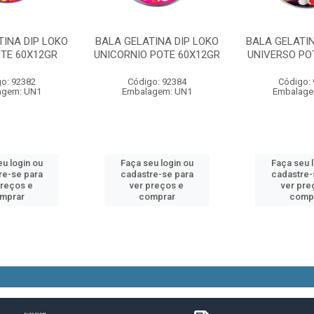
TINA DIP LOKO
BALA GELATINA DIP LOKO
BALA GELATIN
OTE 60X12GR
UNICORNIO POTE 60X12GR
UNIVERSO PO
o: 92382
Código: 92384
Código:
agem: UN1
Embalagem: UN1
Embalage
u login ou
Faça seu login ou
Faça seu 
re-se para
cadastre-se para
cadastre-
preços e
ver preços e
ver pre
mprar
comprar
comp