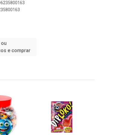
896235800163
6235800163
 ou
ços e comprar