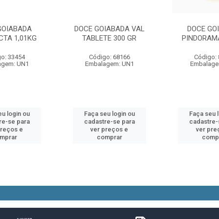
GOIABADA
DOCE GOIABADA VAL
DOCE GO
CTA 1,01KG
TABLETE 300 GR
PINDORAMA
o: 33454
Código: 68166
Código:
agem: UN1
Embalagem: UN1
Embalage
u login ou
Faça seu login ou
Faça seu 
re-se para
cadastre-se para
cadastre-
preços e
ver preços e
ver pre
mprar
comprar
comp