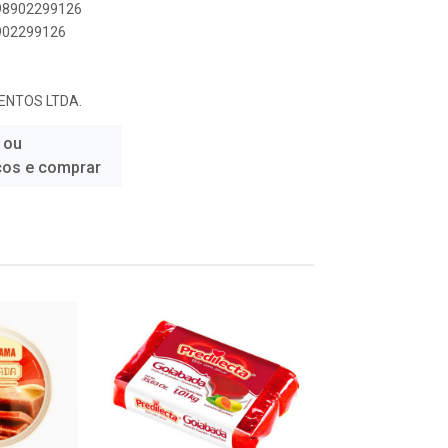
898902299126
8902299126
ENTOS LTDA.
 ou
ços e comprar