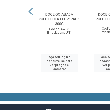
SSEGO NEUMANN
DOCE GOIABADA
DOCE 
IAS 450 GR
PREDILECTA FLOW PACK
PREDILE
300G
digo: 92022
Códig
Código: 64071
alagem: UN1
Embal
Embalagem: UN1
 seu login ou
Faça seu login ou
Faça se
astre-se para
cadastre-se para
cadast
er preços e
ver preços e
ver 
comprar
comprar
co