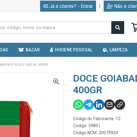
|
Já é cliente? - Entrar
Não é clie
IDAS
BAZAR
HIGIENE PESSOAL
LIMPEZA
ABADA STELA D ORO BL 400GR
DOCE GOIABA
400GR
Código do Fabricante: 12
Código: 39851
Código NCM: 20079924