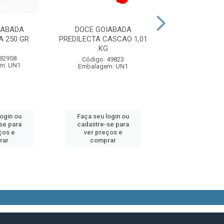
IABADA
DOCE GOIABADA
DOCE PESSEGO
 250 GR
PREDILECTA CASCAO 1,01
FATIAS 45
KG
 82958
Código: 92
Código: 49823
m: UN1
Embalagem:
Embalagem: UN1
login ou
Faça seu login ou
Faça seu log
se para
cadastre-se para
cadastre-se 
ços e
ver preços e
ver preços
rar
comprar
comprar