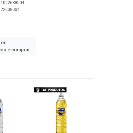
891022638004
1022638004
 ou
ços e comprar