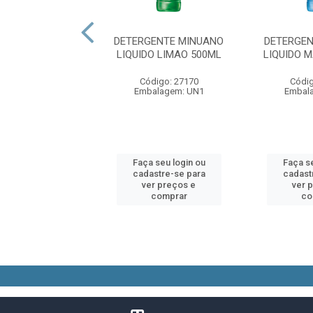
RGENTE BRISA
DETERGENTE MINUANO
DETERGEN
O MACA 500 ML
LIQUIDO LIMAO 500ML
LIQUIDO 
digo: 83403
Código: 27170
Códig
alagem: UN1
Embalagem: UN1
Embal
 seu login ou
Faça seu login ou
Faça se
astre-se para
cadastre-se para
cadast
er preços e
ver preços e
ver 
comprar
comprar
co