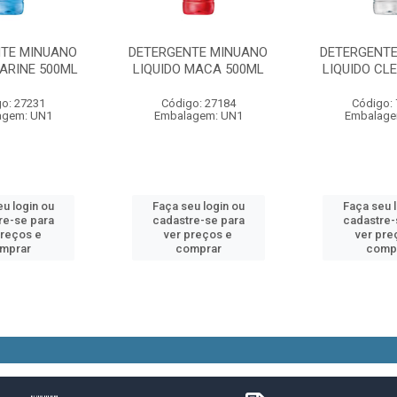
TE MINUANO
DETERGENTE MINUANO
DETERGENTE
MARINE 500ML
LIQUIDO MACA 500ML
LIQUIDO CL
o: 27231
Código: 27184
Código:
agem: UN1
Embalagem: UN1
Embalage
u login ou
Faça seu login ou
Faça seu 
re-se para
cadastre-se para
cadastre-
preços e
ver preços e
ver pre
mprar
comprar
comp