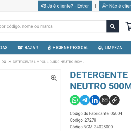
|
Já é cliente? - Entrar
Não é clie
IDAS
BAZAR
HIGIENE PESSOAL
LIMPEZA
UIDO
DETERGENTE LIMPOL LIQUIDO NEUTRO 500ML
DETERGENTE 
NEUTRO 500
Código do Fabricante: 05004
Código: 27278
Código NCM: 34025000