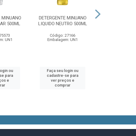
 MINUANO
DETERGENTE MINUANO
DETERGENTE 
EAR 500ML
LIQUIDO NEUTRO 500ML
LIQUIDO MACA
 75573
Código: 27166
Código: 83
m: UN1
Embalagem: UN1
Embalagem:
login ou
Faça seu login ou
Faça seu log
se para
cadastre-se para
cadastre-se 
ços e
ver preços e
ver preços
rar
comprar
comprar